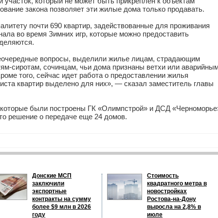
й участок, который не может быть прикреплен к объектам
ование закона позволяет эти жилые дома только продавать.
палитету почти 690 квартир, задействованные для проживания
ала во время Зимних игр, которые можно предоставить
еделяются.
еочередные вопросы, выделили жилье лицам, страдающим
м-сиротам, сочинцам, чьи дома признаны ветхи или аварийным
роме того, сейчас идет работа о предоставлении жилья
ста квартир выделено для них», — сказал заместитель главы
 которые были построены ГК «Олимпстрой» и ДСД «Черноморье
то решение о передаче еще 24 домов.
Донские МСП
Стоимость
заключили
квадратного метра в
экспортные
новостройках
контракты на сумму
Ростова-на-Дону
более $9 млн в 2026
выросла на 2,8% в
году
июле