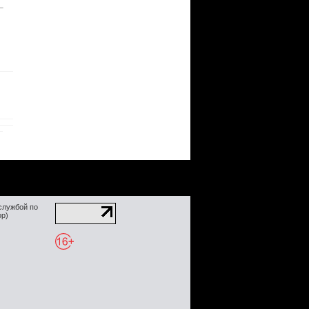
службой по
ор)