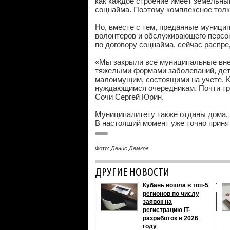
как каждое строение имеет земельны
соцнайма. Поэтому комплексное толк
Но, вместе с тем, преданные муници
волонтеров и обслуживающего персон
по договору соцнайма, сейчас распр
«Мы закрыли все муниципальные вн
тяжелыми формами заболеваний, детя
малоимущим, состоящими на учете. К
нуждающимся очередникам. Почти три
Сочи Сергей Юрин.
Муниципалитету также отданы дома,
В настоящий момент уже точно приня
Фото:
Денис Демков
ДРУГИЕ НОВОСТИ
Кубань вошла в топ-5
регионов по числу
заявок на
регистрацию IT-
разработок в 2026
году