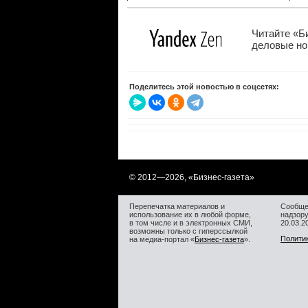
Читайте «Б
деловые нов
Поделитесь этой новостью в соцсетях:
© 2012—
2026, «Бизнес-газета»
Перепечатка материалов и
Сообще
использование их в любой форме,
надзор
в том числе и в электронных СМИ,
20.03.
возможны только с гиперссылкой
Полити
на медиа-портал «
Бизнес-газета
».