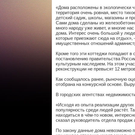
«Дома расположены в экологически чи
территория очень ровная, место тих
детский садик, школы, магазины и пр
Сами дома сделаны из железобетонны
много народу уже живет, и многие на
дома. Интерес очень большой у людей
которые приезжают сюда на отдых», 
имущественных отношений администра
Кроме того эти коттеджи попадают в 
постановлению правительства России
культурным наследием. На этом учас
реконструкции не превысят 12 метров
Как сообщалось ранее, рыночную оце
отобрана на конкурсной основе. Выру
В городских агентствах недвижимост
«Исходя из опыта реализации других
популярность среди людей растёт. Та
находиться в чём-то новом, интерес
сказал руководитель отдела продаж 
По закону данные дома невозможно п