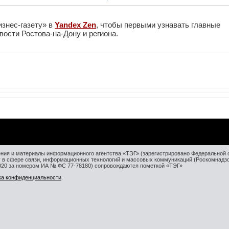
изнес-газету» в
Yandex Zen
, чтобы первыми узнавать главные
ости Ростова-на-Дону и региона.
ния и материалы информационного агентства «ТЭГ» (зарегистрировано Федеральной 
у в сфере связи, информационных технологий и массовых коммуникаций (Роскомнадз
2020 за номером ИА № ФС 77-78180) сопровождаются пометкой «ТЭГ»
ка конфиденциальности
.