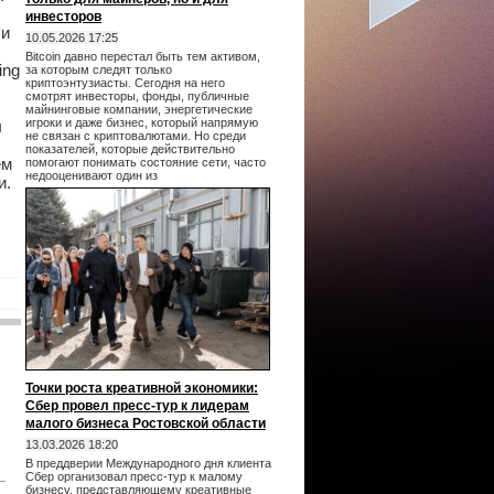
инвесторов
 и
10.05.2026 17:25
Bitcoin давно перестал быть тем активом,
ing
за которым следят только
криптоэнтузиасты. Сегодня на него
смотрят инвесторы, фонды, публичные
майнинговые компании, энергетические
игроки и даже бизнес, который напрямую
ы
не связан с криптовалютами. Но среди
показателей, которые действительно
ем
помогают понимать состояние сети, часто
недооценивают один из
и.
Точки роста креативной экономики:
Сбер провел пресс-тур к лидерам
малого бизнеса Ростовской области
13.03.2026 18:20
В преддверии Международного дня клиента
Сбер организовал пресс-тур к малому
бизнесу, представляющему креативные