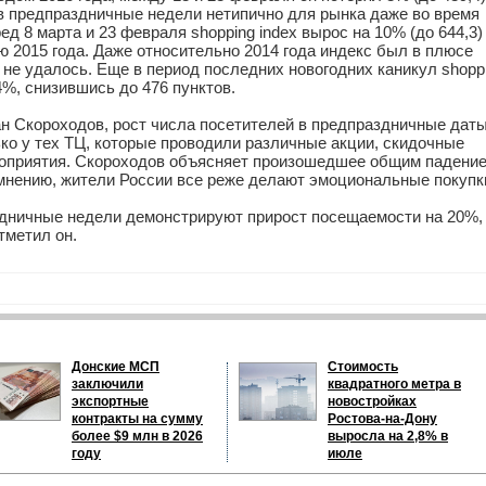
в предпраздничные недели нетипично для рынка даже во время
ред 8 марта и 23 февраля shopping index вырос на 10% (до 644,3)
ню 2015 года. Даже относительно 2014 года индекс был в плюсе
х не удалось. Еще в период последних новогодних каникул shopp
4%, снизившись до 476 пунктов.
н Скороходов, рост числа посетителей в предпраздничные дат
ко у тех ТЦ, которые проводили различные акции, скидочные
оприятия. Скороходов объясняет произошедшее общим падени
 мнению, жители России все реже делают эмоциональные покупк
здничные недели демонстрируют прирост посещаемости на 20%,
тметил он.
Донские МСП
Стоимость
заключили
квадратного метра в
экспортные
новостройках
контракты на сумму
Ростова-на-Дону
более $9 млн в 2026
выросла на 2,8% в
году
июле