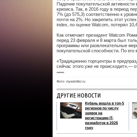
Падение покупательской активности 
кризиса. Так, в 2016 году в период пе
7% (до 575,3) соответственно к уров
почти на 2%. Но закрепить этот успе
index, по оценке Watcom, потерял 10,
Как отмечает президент Watcom Рома
перед 23 февраля и 8 марта был толь
программы или развлекательные мер
покупательской способности. По его
«Традиционно торгцентры в предпра
сейчас этого уже не происходит»,— о
Фото:
mywishlist.ru
ДРУГИЕ НОВОСТИ
Кубань вошла в топ-5
регионов по числу
заявок на
регистрацию IT-
разработок в 2026
году