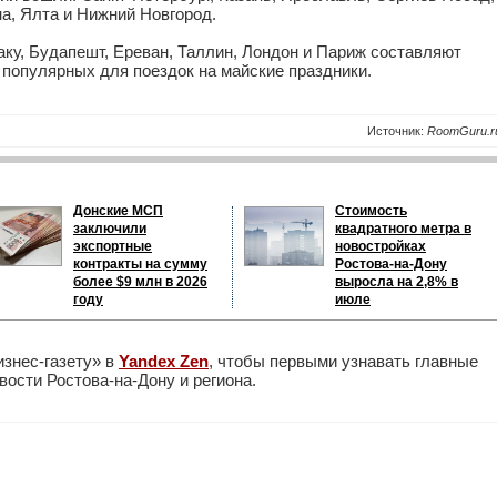
а, Ялта и Нижний Новгород.
аку, Будапешт, Ереван, Таллин, Лондон и Париж составляют
 популярных для поездок на майские праздники.
Источник:
RoomGuru.r
Донские МСП
Стоимость
заключили
квадратного метра в
экспортные
новостройках
контракты на сумму
Ростова-на-Дону
более $9 млн в 2026
выросла на 2,8% в
году
июле
изнес-газету» в
Yandex Zen
, чтобы первыми узнавать главные
ости Ростова-на-Дону и региона.