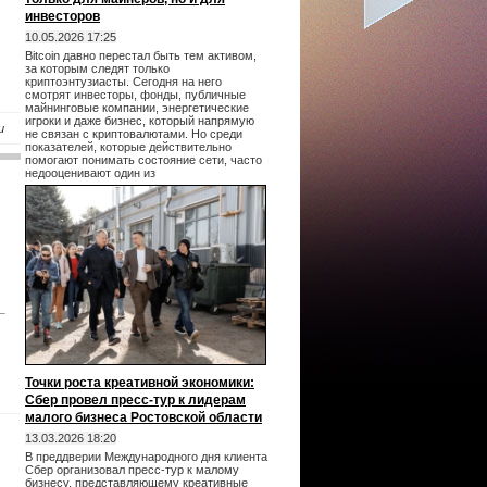
инвесторов
10.05.2026 17:25
Bitcoin давно перестал быть тем активом,
за которым следят только
криптоэнтузиасты. Сегодня на него
смотрят инвесторы, фонды, публичные
майнинговые компании, энергетические
игроки и даже бизнес, который напрямую
u
не связан с криптовалютами. Но среди
показателей, которые действительно
помогают понимать состояние сети, часто
недооценивают один из
Точки роста креативной экономики:
Сбер провел пресс-тур к лидерам
малого бизнеса Ростовской области
13.03.2026 18:20
В преддверии Международного дня клиента
Сбер организовал пресс-тур к малому
бизнесу, представляющему креативные