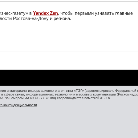
изнес-газету» в
Yandex Zen
, чтобы первыми узнавать главные
ости Ростова-на-Дону и региона.
ния и материалы информационного агентства «ТЭГ» (зарегистрировано Федеральной 
у в сфере связи, информационных технологий и массовых коммуникаций (Роскомнадз
2020 за номером ИА № ФС 77-78180) сопровождаются пометкой «ТЭГ»
ка конфиденциальности
.