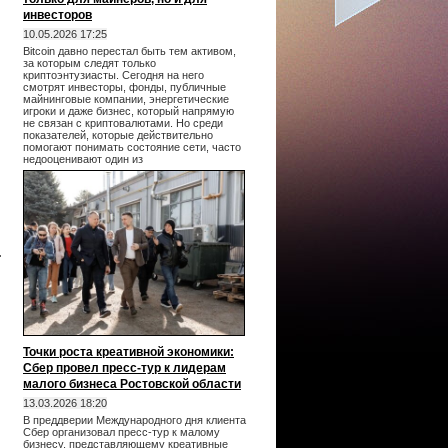
инвесторов
10.05.2026 17:25
Bitcoin давно перестал быть тем активом,
за которым следят только
криптоэнтузиасты. Сегодня на него
смотрят инвесторы, фонды, публичные
майнинговые компании, энергетические
игроки и даже бизнес, который напрямую
не связан с криптовалютами. Но среди
показателей, которые действительно
помогают понимать состояние сети, часто
недооценивают один из
.
Точки роста креативной экономики:
Сбер провел пресс-тур к лидерам
малого бизнеса Ростовской области
,
13.03.2026 18:20
В преддверии Международного дня клиента
Сбер организовал пресс-тур к малому
бизнесу, представляющему креативные