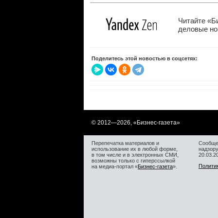
Читайте «Б
деловые нов
Поделитесь этой новостью в соцсетях:
© 2012—
2026, «Бизнес-газета»
Перепечатка материалов и
Сообще
использование их в любой форме,
надзор
в том числе и в электронных СМИ,
20.03.
возможны только с гиперссылкой
Полити
на медиа-портал «
Бизнес-газета
».