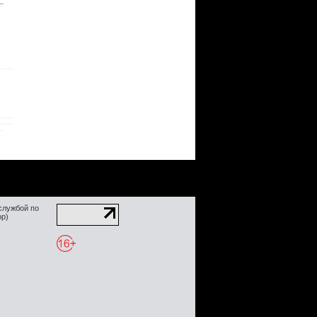
службой по
ор)