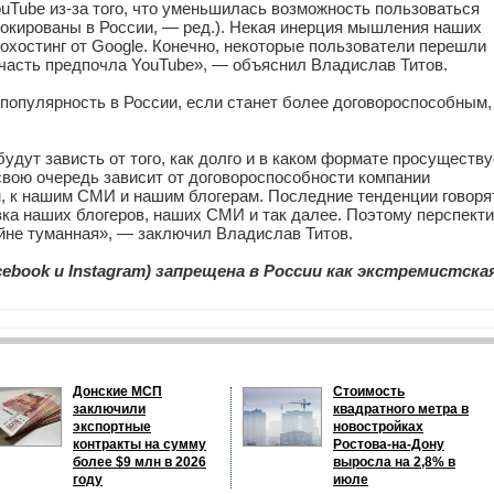
uTube из-за того, что уменьшилась возможность пользоваться
блокированы в России, — ред.). Некая инерция мышления наших
еохостинг от Google. Конечно, некоторые пользователи перешли
я часть предпочла YouTube», — объяснил Владислав Титов.
популярность в России, если станет более договороспособным,
дут зависть от того, как долго и в каком формате просуществу
свою очередь зависит от договороспособности компании
, к нашим СМИ и нашим блогерам. Последние тенденции говоря
ка наших блогеров, наших СМИ и так далее. Поэтому перспект
йне туманная», — заключил Владислав Титов.
ebook и Instagram) запрещена в России как экстремистская
Донские МСП
Стоимость
заключили
квадратного метра в
экспортные
новостройках
контракты на сумму
Ростова-на-Дону
более $9 млн в 2026
выросла на 2,8% в
году
июле