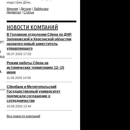
индустрии Дона.
Мнения
|
Детали
|
Лайфхаки
Диджитал
|
Статьи
НОВОСТИ КОМПАНИЙ
В Головном отделении Сбера по ДНР,
Запорожской и Херсонской областям
ет
назначен новый заместитель
управляющего
т
06.07.2026 17:33
ива
Режим работы Сбера на
исторических территориях 12–15
.
июня
11.06.2026 14:58
Сбербанк и Мелитопольский
Государственный университет
подписали соглашение о
сотрудничестве
10.06.2026 13:44
Все новости компаний