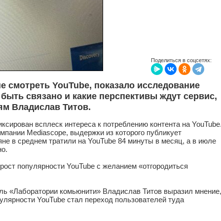
Поделиться в соцсетях:
е смотреть YouTube, показало исследование
 быть связано и какие перспективы ждут сервис,
ям Владислав Титов.
иксирован всплеск интереса к потреблению контента на YouTube
мпании Mediascope, выдержки из которого публикует
не в среднем тратили на YouTube 84 минуты в месяц, а в июле
но.
рост популярности YouTube с желанием «отгородиться
ель «Лаборатории комьюнити» Владислав Титов выразил мнение
пулярности YouTube стал переход пользователей туда