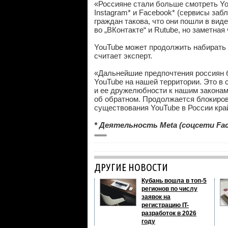
«Россияне стали больше смотреть Yo
Instagram* и Facebook* (сервисы за
граждан такова, что они пошли в вид
во „ВКонтакте“ и Rutube, но заметна
YouTube может продолжить набирать 
считает эксперт.
«Дальнейшие предпочтения россиян бу
YouTube на нашей территории. Это в 
и ее дружелюбности к нашим законам
об обратном. Продолжается блокиров
существования YouTube в России кра
* Деятельность Meta (соцсети Fac
ДРУГИЕ НОВОСТИ
Кубань вошла в топ-5
регионов по числу
заявок на
регистрацию IT-
разработок в 2026
году