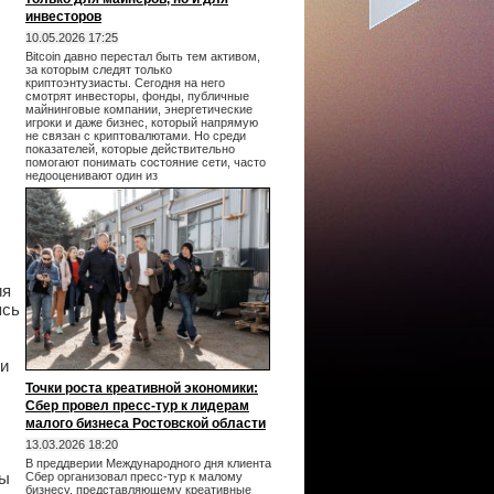
инвесторов
10.05.2026 17:25
Bitcoin давно перестал быть тем активом,
за которым следят только
криптоэнтузиасты. Сегодня на него
смотрят инвесторы, фонды, публичные
майнинговые компании, энергетические
игроки и даже бизнес, который напрямую
не связан с криптовалютами. Но среди
показателей, которые действительно
помогают понимать состояние сети, часто
недооценивают один из
ия
ясь
ли
Точки роста креативной экономики:
Сбер провел пресс-тур к лидерам
малого бизнеса Ростовской области
13.03.2026 18:20
В преддверии Международного дня клиента
ны
Сбер организовал пресс-тур к малому
бизнесу, представляющему креативные