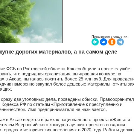
Поделиться в соцсетях:
купке дорогих материалов, а на самом деле
ие ФСБ по Ростовской области. Как сообщили в пресс-службе
вить, что подрядная организация, выигравшая конкурс на
» в Аксае, пыталась похитить более 25 млн руб. Для проведен
рядчик намеренно закупал более дешевые материалы, отчитыва
оящих.
сразу два уголовных дела, проведены обыски. Правоохраните
о Кодекса РФ по статьям «Приготовление к преступлению и
енничество». Имя предпринимателя не называется.
а» в Аксае ведется в рамках национального проекта «Жилье и
дителем Всероссийского конкурса лучших проектов создания
 городах и исторических поселениях в 2020 году. Работы долж