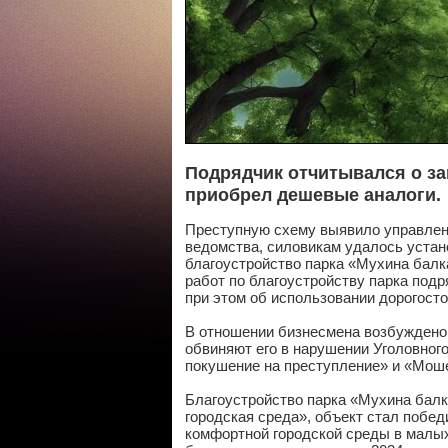
Подрядчик отчитывался о за
приобрел дешевые аналоги.
Преступную схему выявило управлен
ведомства, силовикам удалось устано
благоустройство парка «Мухина балка
работ по благоустройству парка под
при этом об использовании дорогост
В отношении бизнесмена возбуждено 
обвиняют его в нарушении Уголовног
покушение на преступление» и «Мош
Благоустройство парка «Мухина балк
городская среда», объект стал побе
комфортной городской среды в малых