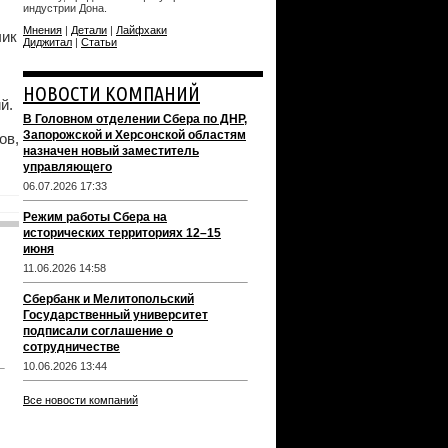
индустрии Дона.
Мнения
|
Детали
|
Лайфхаки
чик
Диджитал
|
Статьи
НОВОСТИ КОМПАНИЙ
й.
В Головном отделении Сбера по ДНР,
Запорожской и Херсонской областям
ов,
назначен новый заместитель
управляющего
06.07.2026 17:33
Режим работы Сбера на
исторических территориях 12–15
июня
11.06.2026 14:58
Сбербанк и Мелитопольский
Государственный университет
подписали соглашение о
сотрудничестве
10.06.2026 13:44
Все новости компаний