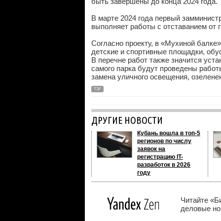
быть завершены до конца 2024 года.
В марте 2024 года первый замминист
выполняет работы с отставанием от г
Согласно проекту, в «Мухиной балке
детские и спортивные площадки, обус
В перечне работ также значится уст
самого парка будут проведены работы
замена уличного освещения, озелене
ТЭГ
ДРУГИЕ НОВОСТИ
Кубань вошла в топ-5
регионов по числу
заявок на
регистрацию IT-
разработок в 2026
году
Читайте «Б
деловые нов