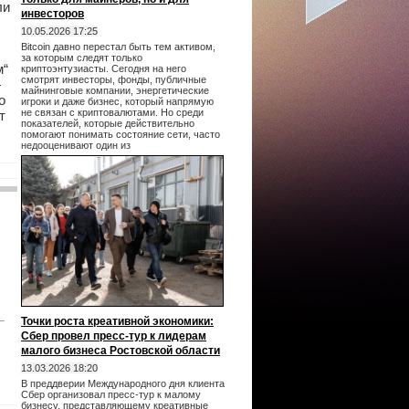
ли
инвесторов
10.05.2026 17:25
Bitcoin давно перестал быть тем активом,
за которым следят только
м“
криптоэнтузиасты. Сегодня на него
смотрят инвесторы, фонды, публичные
—
майнинговые компании, энергетические
о
игроки и даже бизнес, который напрямую
не связан с криптовалютами. Но среди
т
показателей, которые действительно
помогают понимать состояние сети, часто
недооценивают один из
Точки роста креативной экономики:
Сбер провел пресс-тур к лидерам
малого бизнеса Ростовской области
13.03.2026 18:20
В преддверии Международного дня клиента
Сбер организовал пресс-тур к малому
бизнесу, представляющему креативные