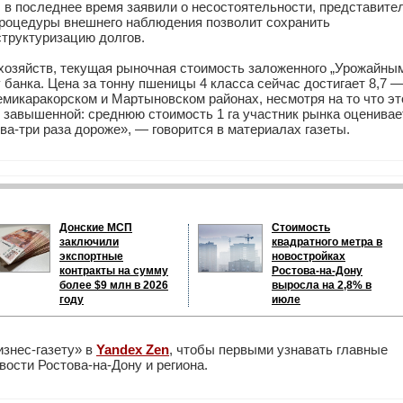
в последнее время заявили о несостоятельности, представите
процедуры внешнего наблюдения позволит сохранить
структуризацию долгов.
 хозяйств, текущая рыночная стоимость заложенного „Урожайны
банка. Цена за тонну пшеницы 4 класса сейчас достигает 8,7 
Семикаракорском и Мартыновском районах, несмотря на то что эт
о завышенной: среднюю стоимость 1 га участник рынка оценивае
два-три раза дороже», — говорится в материалах газеты.
Донские МСП
Стоимость
заключили
квадратного метра в
экспортные
новостройках
контракты на сумму
Ростова-на-Дону
более $9 млн в 2026
выросла на 2,8% в
году
июле
изнес-газету» в
Yandex Zen
, чтобы первыми узнавать главные
ости Ростова-на-Дону и региона.