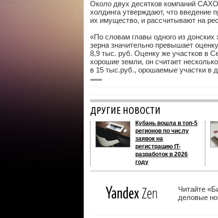
Около двух десятков компаний САХО 
холдинга утверждают, что введение 
их имущество, и рассчитывают на ре
«По словам главы одного из донских
зерна значительно превышает оценку 
8,9 тыс. руб. Оценку же участков в 
хорошие земли, он считает нескольк
в 15 тыс.руб., орошаемые участки в 
ДРУГИЕ НОВОСТИ
Кубань вошла в топ-5
регионов по числу
заявок на
регистрацию IT-
разработок в 2026
году
Читайте «Б
деловые нов