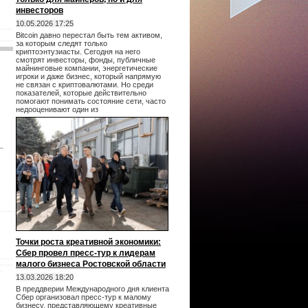
инвесторов
10.05.2026 17:25
Bitcoin давно перестал быть тем активом,
за которым следят только
криптоэнтузиасты. Сегодня на него
смотрят инвесторы, фонды, публичные
майнинговые компании, энергетические
игроки и даже бизнес, который напрямую
не связан с криптовалютами. Но среди
показателей, которые действительно
помогают понимать состояние сети, часто
недооценивают один из
Точки роста креативной экономики:
Сбер провел пресс-тур к лидерам
малого бизнеса Ростовской области
13.03.2026 18:20
В преддверии Международного дня клиента
Сбер организовал пресс-тур к малому
бизнесу, представляющему креативные