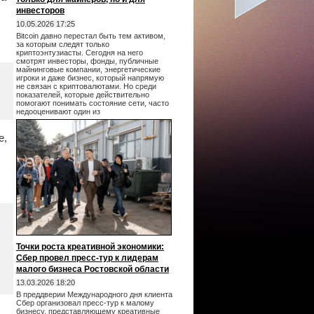
инвесторов
10.05.2026 17:25
Bitcoin давно перестал быть тем активом,
за которым следят только
криптоэнтузиасты. Сегодня на него
смотрят инвесторы, фонды, публичные
майнинговые компании, энергетические
игроки и даже бизнес, который напрямую
не связан с криптовалютами. Но среди
показателей, которые действительно
помогают понимать состояние сети, часто
недооценивают один из
е,
Точки роста креативной экономики:
Сбер провел пресс-тур к лидерам
малого бизнеса Ростовской области
13.03.2026 18:20
В преддверии Международного дня клиента
Сбер организовал пресс-тур к малому
бизнесу, представляющему креативные