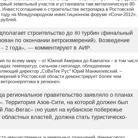
ервый земельный участок и установила там металлическую 80-
 Инвестсоглашение о строительстве ветропарка в Ростовской
 году на Международном инвестиционном форуме «Сочи-2012»,
 рублей.
дполагает строительство до 80 турбин (финальный
рован по окончании ветроизмерений). Возведение
 – 2 года», — комментируют в АИР.
я по всему миру – от Южной Америки до Камчатки – в том числ
падах температур, сильном снегопаде, обледенении
вляющий директор „СоВиТек Рус“ Юрий Манжилевский. –
ерений в Ростовской области демонстрирует более чем
ветроэнергетики в регионе».
ода региональное правительство заявляло о планах
». Территория Азов-Сити, на которой должен был
й Лас-Вегас» (но ушел на кубанское побережье
 областных властей, должна стать туристическо-
стр имущественных и земельных отношений, финансового