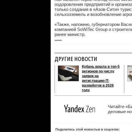
оздоровления предприятий и организ
только создания в «Азов-Сити» тури
сельхозземель и возобновление агро
«Также, напомню, губернатором Вас
компанией SoWiTec Group о строител
ранее министр.
ДРУГИЕ НОВОСТИ
Кубань вошла в топ-5
регионов по числу
заявок на
регистрацию IT-
разработок в 2026
году
Читайте «Б
деловые нов
Поделитесь этой новостью в соцсетях: