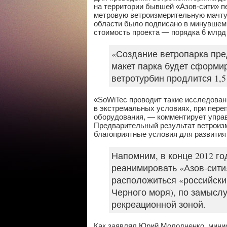
на территории бывшей «Азов-сити» п
метровую ветроизмерительную мачту.
области было подписано в минувшем
стоимость проекта — порядка 6 млрд
«Создание ветропарка пре
макет парка будет сформи
ветротурбин продлится 1,5
«SoWiTec проводит такие исследовани
в экстремальных условиях, при пере
оборудования, — комментирует упра
Предварительный результат ветроизм
благоприятные условия для развития 
Напомним, в конце 2012 г
реанимировать «Азов-сити
расположиться «российски
Черного моря), по замыслу
рекреационной зоной.
Как заявлял Юрий Молодченко, мини