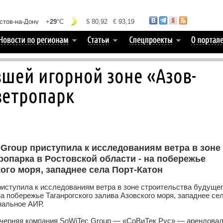
вшей игорной зоне «Азов-
ветропарк
Group приступила к исследованиям ветра в зоне
ропарка в Ростовской области - на побережье
ого моря, западнее села Порт-Катон
иступила к исследованиям ветра в зоне строительства будуще
а побережье Таганрогского залива Азовского моря, западнее се
нальное АИР.
очерняя компания SoWiTec Group — «СоВиТек Рус» — арендова