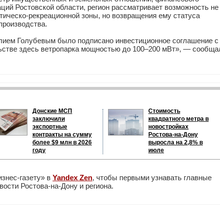
аций Ростовской области, регион рассматривает возможность не
стическо-рекреационной зоны, но возвращения ему статуса
производства.
илием Голубевым было подписано инвестиционное соглашение с
ьстве здесь ветропарка мощностью до 100–200 мВт», — сообща
Донские МСП
Стоимость
заключили
квадратного метра в
экспортные
новостройках
контракты на сумму
Ростова-на-Дону
более $9 млн в 2026
выросла на 2,8% в
году
июле
изнес-газету» в
Yandex Zen
, чтобы первыми узнавать главные
ости Ростова-на-Дону и региона.