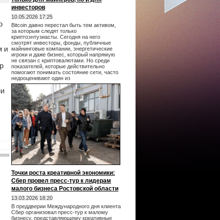
инвесторов
10.05.2026 17:25
о
Bitcoin давно перестал быть тем активом,
за которым следят только
криптоэнтузиасты. Сегодня на него
смотрят инвесторы, фонды, публичные
м и
майнинговые компании, энергетические
игроки и даже бизнес, который напрямую
не связан с криптовалютами. Но среди
р
показателей, которые действительно
помогают понимать состояние сети, часто
недооценивают один из
ми
Точки роста креативной экономики:
Сбер провел пресс-тур к лидерам
малого бизнеса Ростовской области
13.03.2026 18:20
В преддверии Международного дня клиента
Сбер организовал пресс-тур к малому
бизнесу, представляющему креативные