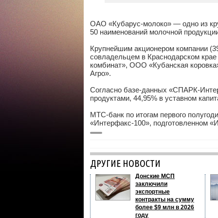
ОАО «Кубарус-молоко» — одно из кр
50 наименований молочной продукции
Крупнейшим акционером компании (39
совладельцем в Краснодарском крае
комбинат», ООО «Кубанская коровк
Агро».
Согласно базе-данных «СПАРК-Инте
продуктами, 44,95% в уставном капит
МТС-банк по итогам первого полугодия
«Интерфакс-100», подготовленном «
ДРУГИЕ НОВОСТИ
Донские МСП
заключили
экспортные
контракты на сумму
более $9 млн в 2026
году