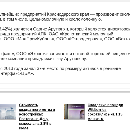
упнейших предприятий Краснодарского края — производит окол
, в том числе, цельномолочную и кисломолочную.
,42%) является Саргис Арутюнян, который является директоро
 ряда предприятий АПК: ОАО «Кропоткинский молочный
а», ООО «МолПромКубань», ООО «Югпродсервис», ООО «Векто
рфакс», ООО «Эконом» занимается оптовой торговлей пищевы
але компании принадлежит г-ну Арутюняну.
 2013 года занял 37-е место по размеру активов в рэнкинге
Интерфакс-ЦЭА».
Стоимость
Складские площади
квадратного метра в
Wildberries
новостройках
сократились на 1,15
Ростова-на-Дону
млн кв. м
выросла на 2,8% в
июле