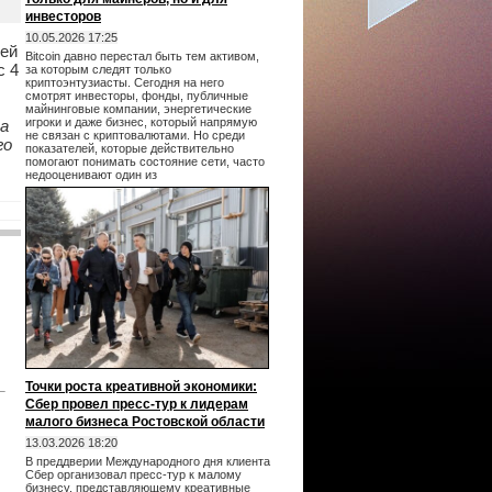
инвесторов
10.05.2026 17:25
лей
Bitcoin давно перестал быть тем активом,
с 4
за которым следят только
криптоэнтузиасты. Сегодня на него
смотрят инвесторы, фонды, публичные
майнинговые компании, энергетические
игроки и даже бизнес, который напрямую
а
не связан с криптовалютами. Но среди
го
показателей, которые действительно
помогают понимать состояние сети, часто
недооценивают один из
Точки роста креативной экономики:
Сбер провел пресс-тур к лидерам
малого бизнеса Ростовской области
13.03.2026 18:20
В преддверии Международного дня клиента
Сбер организовал пресс-тур к малому
бизнесу, представляющему креативные