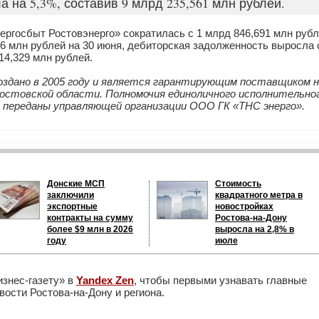
 на 5,3%, составив 9 млрд 235,561 млн рублей.
ргосбыт Ростовэнерго» сократилась с 1 млрд 846,691 млн руб
,66 млн рублей на 30 июня, дебиторская задолженность выросла 
14,329 млн рублей.
здано в 2005 году и является гарантирующим поставщиком н
Ростовской области. Полномочия единоличного исполнительно
да переданы управляющей организации ООО ГК «ТНС энерго».
Донские МСП
Стоимость
заключили
квадратного метра в
экспортные
новостройках
контракты на сумму
Ростова-на-Дону
более $9 млн в 2026
выросла на 2,8% в
году
июле
изнес-газету» в
Yandex Zen
, чтобы первыми узнавать главные
ости Ростова-на-Дону и региона.