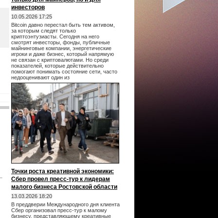
инвесторов
10.05.2026 17:25
Bitcoin давно перестал быть тем активом,
за которым следят только
криптоэнтузиасты. Сегодня на него
смотрят инвесторы, фонды, публичные
майнинговые компании, энергетические
игроки и даже бизнес, который напрямую
не связан с криптовалютами. Но среди
показателей, которые действительно
помогают понимать состояние сети, часто
недооценивают один из
Точки роста креативной экономики:
Сбер провел пресс-тур к лидерам
малого бизнеса Ростовской области
13.03.2026 18:20
В преддверии Международного дня клиента
Сбер организовал пресс-тур к малому
бизнесу, представляющему креативные