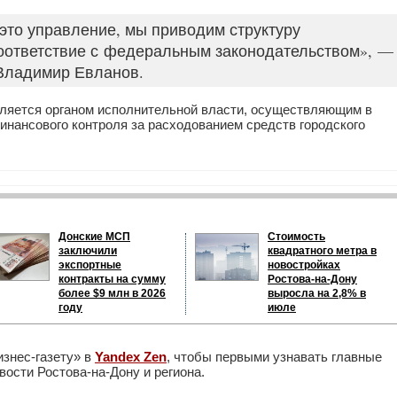
 это управление, мы приводим структуру
оответствие с федеральным законодательством», —
Владимир Евланов.
вляется органом исполнительной власти, осуществляющим в
нансового контроля за расходованием средств городского
Донские МСП
Стоимость
заключили
квадратного метра в
экспортные
новостройках
контракты на сумму
Ростова-на-Дону
более $9 млн в 2026
выросла на 2,8% в
году
июле
изнес-газету» в
Yandex Zen
, чтобы первыми узнавать главные
ости Ростова-на-Дону и региона.