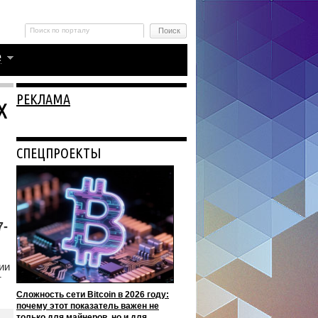
РЕКЛАМА
х
СПЕЦПРОЕКТЫ
7-
ии
т
Сложность сети Bitcoin в 2026 году:
почему этот показатель важен не
только для майнеров, но и для