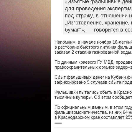
«Изъятые фальшивые деньг
для проведения экспертиз
под стражу, в отношении н
„Изготовление, хранение,
бумаг“», — говорится в с
Напомним, в начале ноября 18-летни
в ресторане быстрого питания фальш
заказал 2 стакана газированной воды
По данным краевого ГУ МВД, продаве
правоохранительных органов задерж
Сбыт фальшивых денег на Кубани фик
зафиксировано 9 случаев сбыта подд
Фальшивки пытались сбыть в Краснод
тысячные купюры. Об этом сообщает
По официальным данным, в этом году
фальшивомонетничества, из них 84 н
в Краснодарском крае составляет 25