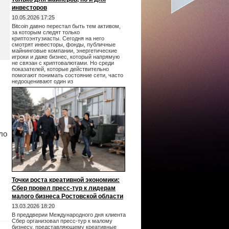
инвесторов
10.05.2026 17:25
Bitcoin давно перестал быть тем активом,
за которым следят только
криптоэнтузиасты. Сегодня на него
смотрят инвесторы, фонды, публичные
майнинговые компании, энергетические
игроки и даже бизнес, который напрямую
не связан с криптовалютами. Но среди
показателей, которые действительно
помогают понимать состояние сети, часто
недооценивают один из
ло
Точки роста креативной экономики:
Сбер провел пресс-тур к лидерам
малого бизнеса Ростовской области
13.03.2026 18:20
В преддверии Международного дня клиента
Сбер организовал пресс-тур к малому
бизнесу, представляющему креативные