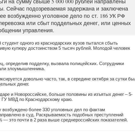
и на сумму свыше 5 000 000 рублей направлены
ы. Сейчас подозреваемая задержана и заключена
ее возбужденно уголовное дело по ст. 186 УК РФ
 перевозка или сбыт поддельных денег, или ценных
ообщении управления.
й студент одного из краснодарских вузов пытался сбыть
ивую купюру достоинством 5 тысяч рублей. Молодой человек
.
ц, определив подделку, вызвала полицейских. Сотрудники
али злоумышленника.
сируется довольно часто, так, в середине октября за сутки бы
ельных денег.
аре и Новороссийске, больше половины из изъятых денег – 5-
 ГУ МВД по Краснодарскому краю.
 возбуждено более 330 уголовных дел по фактам
аправлено в суд. Раскрываемость подобных преступлений
% — это почти в 2 раза выше среднероссийских показателей.