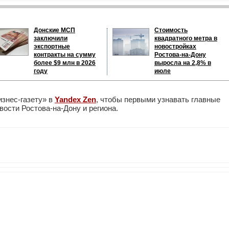
Донские МСП
Стоимость
заключили
квадратного метра в
экспортные
новостройках
контракты на сумму
Ростова-на-Дону
более $9 млн в 2026
выросла на 2,8% в
году
июле
изнес-газету» в
Yandex Zen
, чтобы первыми узнавать главные
ости Ростова-на-Дону и региона.