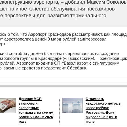
еконструкцию аэропорта, – добавил Максим Соколов
ршенно иное качество обслуживания пассажиров
ие перспективы для развития терминального
ось о том, что Аэропорт Краснодара рассматривают, как площад
ект аэротрополиса ценой 9 млрд рублей заинтересовал
орты.
ки 6 сентября должен был начать прием заявок на создание
о аэропорта группы в Краснодаре («Пашковский»). Проектировщик
 рублей. Аэропорт входит в СП «Базэл аэро» с сингапурским
о, заемные средства предоставит Сбербанк.
Донские МСП
Стоимость
заключили
квадратного метра в
экспортные
новостройках
контракты на сумму
Ростова-на-Дону
более $9 млн в 2026
выросла на 2,8% в
году
июле