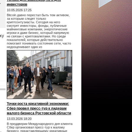
.
инвесторов
10.05.2026 17:25
Bitcoin давно перестал быть тем активом,
за которым следят только
криптоэнтузиасты. Сегодня на него
смотрят инвесторы, фонды, публичные
майнинговые компании, энергетические
игроки и даже бизнес, который напрямую
ку
не связан с криптовалютами. Но среди
показателей, которые действительно
помогают понимать состояние сети, часто
недооценивают один из
Точки роста креативной экономики:
Сбер провел пресс-тур к лидерам
малого бизнеса Ростовской области
13.03.2026 18:20
В преддверии Международного дня клиента
Сбер организовал пресс-тур к малому
бизнесу, представляющему креативные