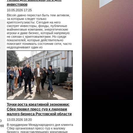
инвесторов
10.05.2026 17:25
Bitcoin давно перестал быть тем активом,
за которым следят только
криптоэнтузиасты. Сегодня на него
смотрят инвесторы, фонды, публичные
майнинговые компании, энергетические
игроки и даже бизнес, который напрямую
не связан с криптовалютами. Но среди
показателей, которые действительно
помогают понимать состояние сети, часто
а
недооценивают один из
Точки роста креативной экономики:
Сбер провел пресс-тур к лидерам
малого бизнеса Ростовской области
р
13.03.2026 18:20
ия
В преддверии Международного дня клиента
Сбер организовал пресс-тур к малому
бизнесу, представляющему креативные