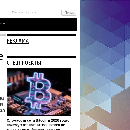
РЕКЛАМА
е
СПЕЦПРОЕКТЫ
да
и
за
Сложность сети Bitcoin в 2026 году:
почему этот показатель важен не
только для майнеров, но и для