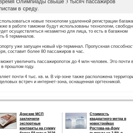
 время Олимпиады свыше 3 тысяч пассажиров
листам в среду.
использоваться новые технологии удаленной регистрации багажа
Также в работе таможни будут использованы технологии, свобод
удет осуществляться незаметно для лица, то есть в багажном
ть 6 терминалов.
ропорту уже запущен новый vip-терминал. Пропускная способнос
ря, составит более 80 пассажиров в час.
сможет увеличить пассажиропоток до 4 млн человек. Это почти 
 в прошлом году.
яет почти 4 тыс. кв. м. В vip-зоне также расположена территор
 деловых встреч и интернет-зона, оснащенная оргтехникой.
Донские МСП
Стоимость
заключили
квадратного метра в
экспортные
новостройках
контракты на сумму
Ростова-на-Дону