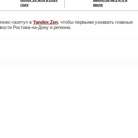
более $9 млн в 2026
выросла на 2,8% в
году
июле
изнес-газету» в
Yandex Zen
, чтобы первыми узнавать главные
ости Ростова-на-Дону и региона.