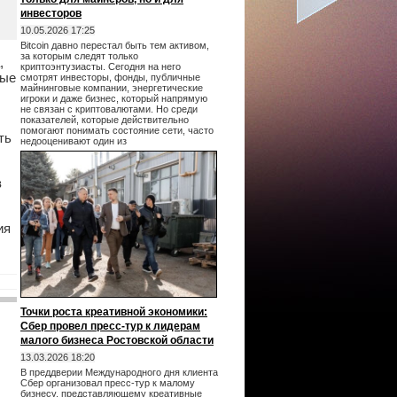
инвесторов
10.05.2026 17:25
Bitcoin давно перестал быть тем активом,
за которым следят только
,
криптоэнтузиасты. Сегодня на него
ные
смотрят инвесторы, фонды, публичные
майнинговые компании, энергетические
игроки и даже бизнес, который напрямую
не связан с криптовалютами. Но среди
показателей, которые действительно
помогают понимать состояние сети, часто
ть
недооценивают один из
в
ия
Точки роста креативной экономики:
Сбер провел пресс-тур к лидерам
малого бизнеса Ростовской области
13.03.2026 18:20
В преддверии Международного дня клиента
Сбер организовал пресс-тур к малому
бизнесу, представляющему креативные