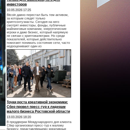
инвесторов
10.05.2026 17:25
Bitcoin давно перестал быть тем активом,
за которым следят только
криптоэнтузиасты. Сегодня на него
смотрят инвесторы, фонды, публичные
майнинговые компании, энергетические
игроки и даже бизнес, который напрямую
не связан с криптовалютами. Но среди
показателей, которые действительно
помогают понимать состояние сети, часто
недооценивают один из
Точки роста креативной экономики:
Сбер провел пресс-тур к лидерам
малого бизнеса Ростовской области
13.03.2026 18:20
В преддверии Международного дня клиента
Сбер организовал пресс-тур к малому
бизнесу, представляющему креативные