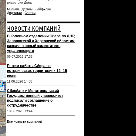
индустрии Дона.
Мнения
|
Детали
|
Лайфхаки
Диджитал
|
Статьи
НОВОСТИ КОМПАНИЙ
В Головном отделении Сбера по ДНР,
Запорожской и Херсонской областям
назначен новый заместитель
управляющего
06.07.2026 17:33
Режим работы Сбера на
исторических территориях 12–15
июня
11.06.2026 14:58
Сбербанк и Мелитопольский
Государственный университет
подписали соглашение о
сотрудничестве
10.06.2026 13:44
Все новости компаний