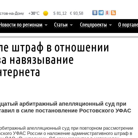
иле штраф в отношении
а навязывание
нтернета
адцатый арбитражный апелляционный суд при
тавил в силе постановление Ростовского УФАС
арбитражный апелляционный суд при повторном рассмотрении
вского УФАС России о наложение административного штраф в