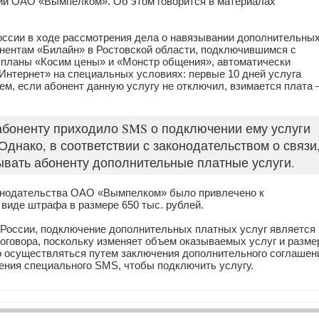
нии ОАО «Вымпелком». Об этом говорится в материалах
оссии в ходе рассмотрения дела о навязывании дополнительны
онентам «Билайн» в Ростовской области, подключившимся с
ые планы «Косим цены» и «Монстр общения», автоматически
нтернет» на специальных условиях: первые 10 дней услуга
ем, если абонент данную услугу не отключил, взимается плата 
абоненту приходило SMS о подключении ему услуги
днако, в соответствии с законодательством о связи
ывать абоненту дополнительные платные услуги.
онодательства ОАО «Вымпелком» было привлечено к
 виде штрафа в размере 650 тыс. рублей.
 России, подключение дополнительных платных услуг является
говора, поскольку изменяет объем оказываемых услуг и разме
о осуществляться путем заключения дополнительного соглашен
ления специального SMS, чтобы подключить услугу.