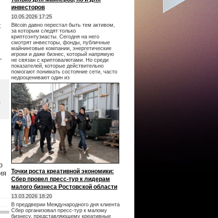
инвесторов
10.05.2026 17:25
х
Bitcoin давно перестал быть тем активом,
за которым следят только
криптоэнтузиасты. Сегодня на него
смотрят инвесторы, фонды, публичные
майнинговые компании, энергетические
игроки и даже бизнес, который напрямую
–
не связан с криптовалютами. Но среди
показателей, которые действительно
помогают понимать состояние сети, часто
недооценивают один из
,
р
Точки роста креативной экономики:
ия
Сбер провел пресс-тур к лидерам
малого бизнеса Ростовской области
13.03.2026 18:20
В преддверии Международного дня клиента
Сбер организовал пресс-тур к малому
бизнесу, представляющему креативные