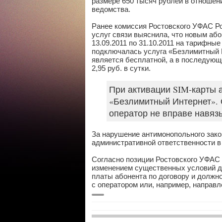
размере 650 тысяч рублей в отноше
ведомства.
Ранее комиссия Ростовского УФАС Р
услуг связи выяснила, что новым аб
13.09.2011 по 31.10.2011 на тарифн
подключалась услуга «Безлимитный И
является бесплатной, а в последующ
2,95 руб. в сутки.
При активации SIM-карты 
«Безлимитный Интернет». О
оператор не вправе навяз
За нарушение антимонопольного зак
административной ответственности в
Согласно позиции Ростовского УФАС
изменением существенных условий до
платы абонента по договору и должн
с оператором или, например, направ