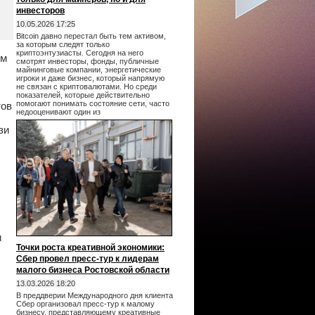
инвесторов
10.05.2026 17:25
Bitcoin давно перестал быть тем активом,
за которым следят только
криптоэнтузиасты. Сегодня на него
ом
смотрят инвесторы, фонды, публичные
.
майнинговые компании, энергетические
игроки и даже бизнес, который напрямую
не связан с криптовалютами. Но среди
показателей, которые действительно
помогают понимать состояние сети, часто
тов
недооценивают один из
зи
и
Точки роста креативной экономики:
Сбер провел пресс-тур к лидерам
малого бизнеса Ростовской области
13.03.2026 18:20
В преддверии Международного дня клиента
Сбер организовал пресс-тур к малому
бизнесу, представляющему креативные