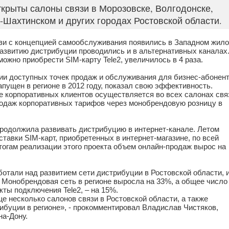
крыты салоны связи в Морозовске, Волгодонске,
-Шахтинском и других городах Ростовской области.
язи с концепцией самообслуживания появились в Западном жил
азвитию дистрибуции проводились и в альтернативных каналах
можно приобрести SIM-карту Tele2, увеличилось в 4 раза.
ции доступных точек продаж и обслуживания для бизнес-абонен
апущен в регионе в 2012 году, показал свою эффективность.
 корпоративных клиентов осуществляется во всех салонах свя
продаж корпоративных тарифов через монобрендовую розницу в
 продолжила развивать дистрибуцию в интернет-канале. Летом
тавки SIM-карт, приобретенных в интернет-магазине, по всей
тогам реализации этого проекта объем онлайн-продаж вырос на
отали над развитием сети дистрибуции в Ростовской области, 
. Монобрендовая сеть в регионе выросла на 33%, а общее число
ты подключения Tele2, – на 15%.
е несколько салонов связи в Ростовской области, а также
ибуции в регионе», - прокомментировал Владислав Чистяков,
на-Дону.