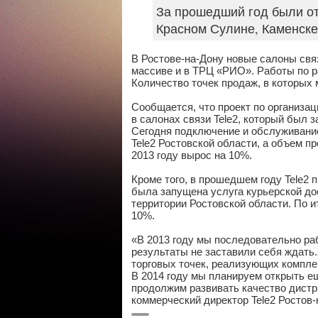
За прошедший год были от
Красном Сулине, Каменске
В Ростове-на-Дону новые салоны св
массиве и в ТРЦ «РИО». Работы по р
Количество точек продаж, в которых 
Сообщается, что проект по организа
в салонах связи Tele2, который был з
Сегодня подключение и обслуживание
Tele2 Ростовской области, а объем 
2013 году вырос на 10%.
Кроме того, в прошедшем году Tele2
была запущена услуга курьерской дос
территории Ростовской области. По и
10%.
«В 2013 году мы последовательно раб
результаты не заставили себя ждать
торговых точек, реализующих комплек
В 2014 году мы планируем открыть ещ
продолжим развивать качество дистр
коммерческий директор Tele2 Ростов-