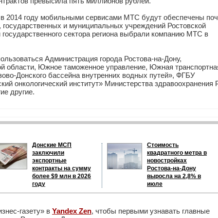
онтрактов превысила пять миллионов рублей.
 в 2014 году мобильными сервисами МТС будут обеспечены поч
и, государственных и муниципальных учреждений Ростовской
й государственного сектора региона выбрали компанию МТС в
льзоваться Администрация города Ростова-на-Дону,
ой области, Южное таможенное управление, Южная транспортна
ово-Донского бассейна внутренних водных путей», ФГБУ
кий онкологический институт» Министерства здравоохранения 
ие другие.
Донские МСП
Стоимость
заключили
квадратного метра в
экспортные
новостройках
контракты на сумму
Ростова-на-Дону
более $9 млн в 2026
выросла на 2,8% в
году
июле
изнес-газету» в
Yandex Zen
, чтобы первыми узнавать главные