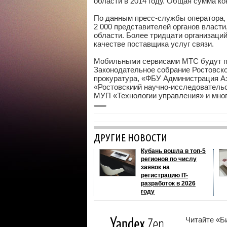
области в 2014 году. Общая сумма к
По данным пресс-службы оператора,
2 000 представителей органов власт
области. Более тридцати организаци
качестве поставщика услуг связи.
Мобильными сервисами МТС будут по
Законодательное собрание Ростовск
прокуратура, «ФБУ Администрация Аз
«Ростовскиий научно-исследовательс
МУП «Технологии управления» и мног
ДРУГИЕ НОВОСТИ
Кубань вошла в топ-5
регионов по числу
заявок на
регистрацию IT-
разработок в 2026
году
Читайте «Б