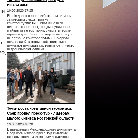
инвесторов
ти
10.05.2026 17:25
Bitcoin давно перестал быть тем активом,
за которым следят только
криптоэнтузиасты. Сегодня на него
смотрят инвесторы, фонды, публичные
майнинговые компании, энергетические
игроки и даже бизнес, который напрямую
не связан с криптовалютами. Но среди
я
показателей, которые действительно
помогают понимать состояние сети, часто
недооценивают один из
РФ,
Точки роста креативной экономики:
Сбер провел пресс-тур к лидерам
малого бизнеса Ростовской области
13.03.2026 18:20
В преддверии Международного дня клиента
Сбер организовал пресс-тур к малому
бизнесу, представляющему креативные