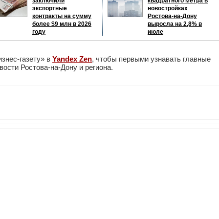
заключили
квадратного метра в
экспортные
новостройках
контракты на сумму
Ростова-на-Дону
более $9 млн в 2026
выросла на 2,8% в
году
июле
изнес-газету» в
Yandex Zen
, чтобы первыми узнавать главные
ости Ростова-на-Дону и региона.