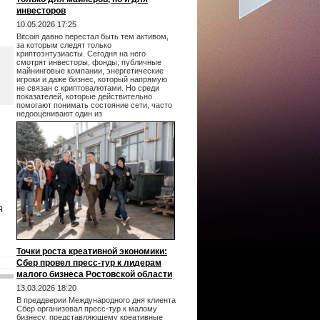
инвесторов
10.05.2026 17:25
Bitcoin давно перестал быть тем активом,
за которым следят только
криптоэнтузиасты. Сегодня на него
смотрят инвесторы, фонды, публичные
майнинговые компании, энергетические
игроки и даже бизнес, который напрямую
не связан с криптовалютами. Но среди
показателей, которые действительно
помогают понимать состояние сети, часто
недооценивают один из
я
Точки роста креативной экономики:
Сбер провел пресс-тур к лидерам
малого бизнеса Ростовской области
13.03.2026 18:20
В преддверии Международного дня клиента
Сбер организовал пресс-тур к малому
бизнесу, представляющему креативные