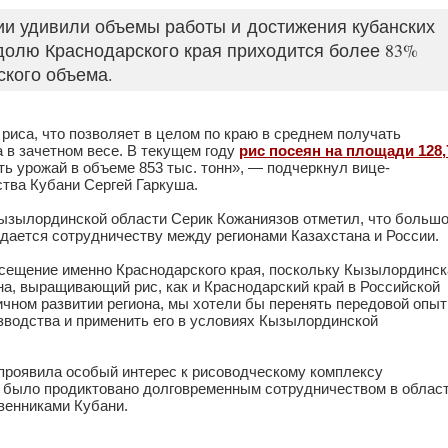
ии удивили объемы работы и достижения кубанских
долю Краснодарского края приходится более 83%
ского объема.
 риса, что позволяет в целом по краю в среднем получать
а в зачетном весе. В текущем году
рис посеян на площади 128,
ать урожай в объеме 853 тыс. тонн», — подчеркнул вице-
ства Кубани Сергей Гаркуша.
Кызылординской области Серик Кожаниязов отметил, что больш
идается сотрудничеству между регионами Казахстана и России.
сещение именно Краснодарского края, поскольку Кызылординск
на, выращивающий рис, как и Краснодарский край в Российской
ичном развитии региона, мы хотели бы перенять передовой опыт
зводства и применить его в условиях Кызылординской
проявила особый интерес к рисоводческому комплексу
е было продиктовано долговременным сотрудничеством в облас
венниками Кубани.