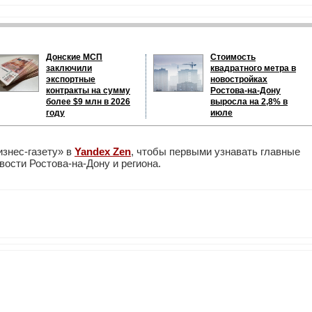
Донские МСП
Стоимость
заключили
квадратного метра в
экспортные
новостройках
контракты на сумму
Ростова-на-Дону
более $9 млн в 2026
выросла на 2,8% в
году
июле
изнес-газету» в
Yandex Zen
, чтобы первыми узнавать главные
ости Ростова-на-Дону и региона.