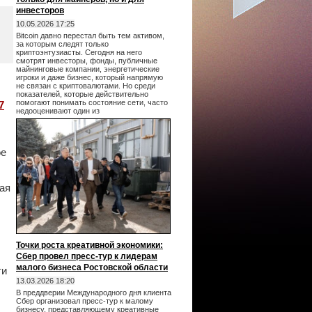
инвесторов
10.05.2026 17:25
Bitcoin давно перестал быть тем активом,
за которым следят только
криптоэнтузиасты. Сегодня на него
смотрят инвесторы, фонды, публичные
майнинговые компании, энергетические
игроки и даже бизнес, который напрямую
не связан с криптовалютами. Но среди
показателей, которые действительно
помогают понимать состояние сети, часто
7
недооценивают один из
ое
ая
Точки роста креативной экономики:
Сбер провел пресс-тур к лидерам
малого бизнеса Ростовской области
ти
13.03.2026 18:20
В преддверии Международного дня клиента
Сбер организовал пресс-тур к малому
бизнесу, представляющему креативные