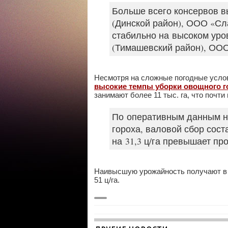
Больше всего консервов 
(Динской район), ООО «Сл
стабильно на высоком уро
(Тимашевский район), ООО
Несмотря на сложные погодные усло
высокие темпы уборки овощного г
занимают более 11 тыс. га, что почт
По оперативным данным на 
гороха, валовой сбор соста
на 31,3 ц/га превышает пр
Наивысшую урожайность получают в 
51 ц/га.