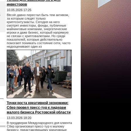
инвесторов
10.05.2026 17:25
;
Bitcoin давно перестал быть тем активом,
за которым следят только
криптоэнтузиасты. Сегодня на него
смотрят инвесторы, фонды, публичные
майнинговые компании, энергетические
игроки и даже бизнес, который напрямую
не связан с криптовалютами. Но среди
показателей, которые действительно
помогают понимать состояние сети, часто
недооценивают один из
 —
Точки роста креативной экономики:
Сбер провел пресс-тур к лидерам
малого бизнеса Ростовской области
13.03.2026 18:20
В преддверии Международного дня клиента
Сбер организовал пресс-тур к малому
бизнесу, представляющему креативные