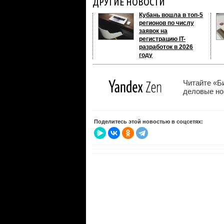
ДРУГИЕ НОВОСТИ
Кубань вошла в топ-5
регионов по числу
заявок на
регистрацию IT-
разработок в 2026
году
Читайте «Б
деловые нов
Поделитесь этой новостью в соцсетях: