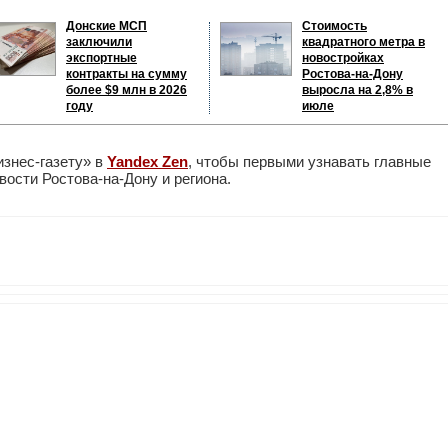
Донские МСП
Стоимость
заключили
квадратного метра в
экспортные
новостройках
контракты на сумму
Ростова-на-Дону
более $9 млн в 2026
выросла на 2,8% в
году
июле
изнес-газету» в
Yandex Zen
, чтобы первыми узнавать главные
ости Ростова-на-Дону и региона.