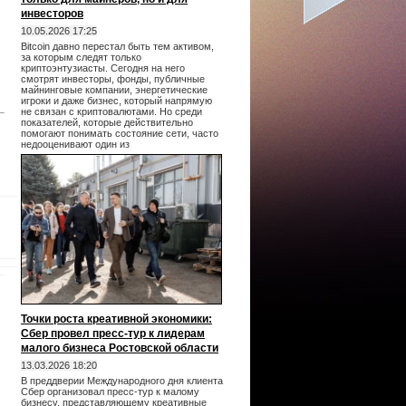
инвесторов
10.05.2026 17:25
Bitcoin давно перестал быть тем активом,
за которым следят только
криптоэнтузиасты. Сегодня на него
смотрят инвесторы, фонды, публичные
майнинговые компании, энергетические
игроки и даже бизнес, который напрямую
не связан с криптовалютами. Но среди
показателей, которые действительно
помогают понимать состояние сети, часто
недооценивают один из
Точки роста креативной экономики:
Сбер провел пресс-тур к лидерам
малого бизнеса Ростовской области
13.03.2026 18:20
В преддверии Международного дня клиента
Сбер организовал пресс-тур к малому
бизнесу, представляющему креативные