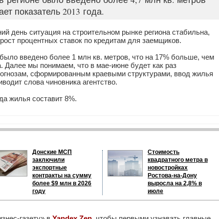
ет показатель 2013 года.
ний день ситуация на строительном рынке региона стабильна,
рост процентных ставок по кредитам для заемщиков.
было введено более 1 млн кв. метров, что на 17% больше, чем
. Далее мы понимаем, что в мае-июне будет как раз
рогнозам, сформированным краевыми структурами, ввод жилья
иводит слова чиновника агентство.
да жилья составит 8%.
Донские МСП
Стоимость
заключили
квадратного метра в
экспортные
новостройках
контракты на сумму
Ростова-на-Дону
более $9 млн в 2026
выросла на 2,8% в
году
июле
изнес-газету» в
Yandex Zen
, чтобы первыми узнавать главные