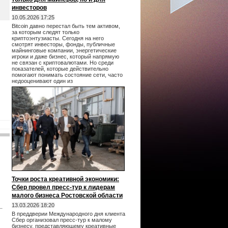
инвесторов
10.05.2026 17:25
Bitcoin давно перестал быть тем активом,
за которым следят только
криптоэнтузиасты. Сегодня на него
смотрят инвесторы, фонды, публичные
майнинговые компании, энергетические
игроки и даже бизнес, который напрямую
не связан с криптовалютами. Но среди
показателей, которые действительно
помогают понимать состояние сети, часто
недооценивают один из
Точки роста креативной экономики:
Сбер провел пресс-тур к лидерам
малого бизнеса Ростовской области
13.03.2026 18:20
В преддверии Международного дня клиента
Сбер организовал пресс-тур к малому
бизнесу, представляющему креативные