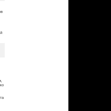
ов
ый
м,
ако
нта