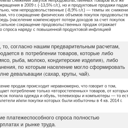
с темпы снижения закупок непродовольственных товаров все же
сокращения в 2009 г. (-13,5% г./г.), но и продуктовые продажи пада
льно, чем непродовольственные (-8,9% г./г.) — темпы их снижени
ая, что сокращение физических объемов покупок продовольст
едь (население компенсирует потери доходов за счет покупок
 сильное сокращение продовольственных продаж отражает
го спроса наряду с повышенной продуктовой инфляцией
, то, согласно нашим предварительным расчетам,
дается в потреблении товаров, которые либо
ясо, рыба, молоко, кондитерские изделия), либо
анения, по которым население могло сформировать
волне девальвации (сахар, крупы, чай).
ение продаж происходит неравномерно, что говорит о том,
ащает потребление только «второстепенных» товаров, от которы
исок попала одежда и обувь, телевизоры и компьютеры — то ес
летели и/или покупки которых были избыточны в 4 кв. 2014 г.
ие платежеспособного спроса полностью
рплатах и рынке труда.