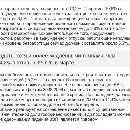
 зарплат сильно ускорилось: до -13,2% г./г. против -10,6% г./г.
это ухудшение произошло только за счет резкого снижения темп
 против 4,5% г./г. в марте), а не инфляции, которая, напротив,
ика говорит о продолжении реального снижения покупательной
безработицы снизился незначительно — до 5,8% против 5,9%
 рост безработицы сохраняется. Кроме того, продолжает
ростой, работники в вынужденном отпуске, работающие неполн
ий уровень безработицы сейчас должен составлять около 6,3%.
дать, хотя и более медленными темпами, чем
8% против -5,3% г./г. в марте.
ом слабыми показателями капитального строительства, которое
вестиций (-5,2% г./г. в апреле). В отличие от сегмента
данный момент аккумулирует в себе основные риски для ВВП,
егативным эффектом 2008-2009 гг., масштаб падения инвестиций
держаннее и мягче, чем в прошлый кризис. По последним данны
пали на 3,7% против общего их снижения в 2009 г. на 14,4%. Одн
омышленного производства (-4,5% г./г. в апреле,
ое обычно реагирует на сокращение инвестиций с существенной
я значительной доли госфинансирования) и до последнего моме
ов сдерживания падения ВВП, является поводом