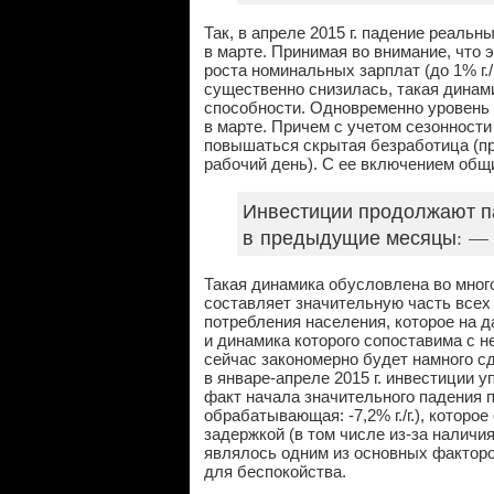
Так, в апреле 2015 г. падение реальных
в марте. Принимая во внимание, что 
роста номинальных зарплат (до 1% г./г.
существенно снизилась, такая динам
способности. Одновременно уровень 
в марте. Причем с учетом сезонности
повышаться скрытая безработица (п
рабочий день). С ее включением общ
Инвестиции продолжают па
в предыдущие месяцы: — 4,
Такая динамика обусловлена во мног
составляет значительную часть всех ин
потребления населения, которое на 
и динамика которого сопоставима с н
сейчас закономерно будет намного с
в январе-апреле 2015 г. инвестиции у
факт начала значительного падения пр
обрабатывающая: -7,2% г./г.), котор
задержкой (в том числе из-за наличи
являлось одним из основных фактор
для беспокойства.