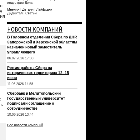
индустрии Дона.
ют
Мнения
|
Детали
|
Лайфхаки
я
Диджитал
|
Статьи
вия
НОВОСТИ КОМПАНИЙ
В Головном отделении Сбера по ДНР,
Запорожской и Херсонской областям
назначен новый заместитель
управляющего
06.07.2026 17:33
Режим работы Сбера на
исторических территориях 12–15
июня
11.06.2026 14:58
Сбербанк и Мелитопольский
Государственный университет
х
подписали соглашение о
ть
сотрудничестве
10.06.2026 13:44
Все новости компаний