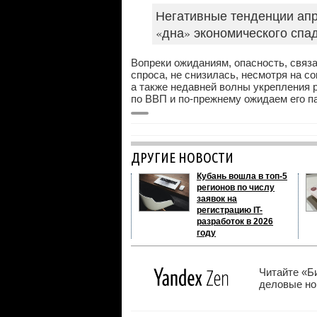
Негативные тенденции апр
«дна» экономического спа
Вопреки ожиданиям, опасность, связ
спроса, не снизилась, несмотря на 
а также недавней волны укрепления 
по ВВП и по-прежнему ожидаем его па
ДРУГИЕ НОВОСТИ
Кубань вошла в топ-5
регионов по числу
заявок на
регистрацию IT-
разработок в 2026
году
Читайте «Б
деловые нов