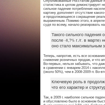
Опубликованные Росстатом данные п
статистика в целом демонстрирует н
сильное падение потребления населе
картину дополняет отсутствие каког
и продолжающееся сокращение реаль
выраженным. Помимо этого, в апреле
судя по всему, начало реагировать н
Такого сильного падения о
после -8,7% г./г. в марте)
оно стало максимальным за
Теперь, напротив, есть все основани
снижение розничных продаж, и что а
Во-первых, нельзя забывать, что даж
в сравнении с январем 2014 г. нако
(около 50%), чем в 2008-2009 гг. Во
Ключевую роль в продолжи
что его характер и струк
Так, в 2009 г. наиболее сильное паден
и обусловлено было в основном быс