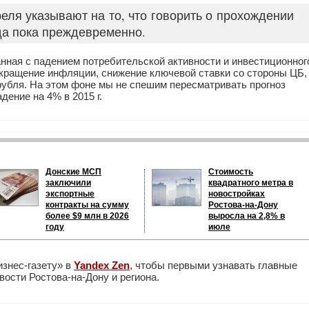
еля указывают на то, что говорить о прохождении
да пока преждевременно.
анная с падением потребительской активности и инвестиционног
сокращение инфляции, снижение ключевой ставки со стороны ЦБ,
рубля. На этом фоне мы не спешим пересматривать прогноз
дение на 4% в 2015 г.
Донские МСП
Стоимость
заключили
квадратного метра в
экспортные
новостройках
контракты на сумму
Ростова-на-Дону
более $9 млн в 2026
выросла на 2,8% в
году
июле
изнес-газету» в
Yandex Zen
, чтобы первыми узнавать главные
ости Ростова-на-Дону и региона.