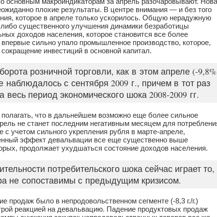
о основным макроиндикаторам за апрель разочаровывают. Нов
еожиданно плохие результаты. В центре внимания — и без того
ния, которое в апреле только ускорилось. Общую нерадужную
о-либо существенного улучшения динамики безработицы
ных доходов населения, которое становится все более
 впервые сильно упало промышленное производство, которое,
а сокращение инвестиций в основной капитал.
борота розничной торговли, как в этом апреле (-9,8%
 не наблюдалось с сентября 2009 г., причем в тот раз
 весь период экономического шока 2008-2009 гг.
я полагать, что в дальнейшем возможно еще более сильное
прель не станет последним негативным месяцем для потреблени
е с учетом сильного укрепления рубля в марте-апреле,
пленный эффект девальвации все еще существенно выше
-вторых, продолжает ухудшаться состояние доходов населения.
тельности потребительского шока сейчас играет то,
тура не сопоставимы с предыдущим кризисом.
ие продаж было в непродовольственном сегменте (-8,3 г./г.)
трой реакцией на девальвацию. Падение продуктовых продаж