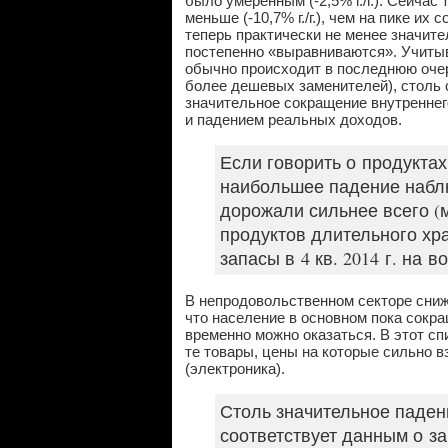
было умеренным (-2,5% г./г.). Сейча
меньше (-10,7% г./г.), чем на пике их 
теперь практически не менее значите
постепенно «выравниваются». Учитыв
обычно происходит в последнюю очер
более дешевых заменителей), столь
значительное сокращение внутренне
и падением реальных доходов.
Если говорить о продуктах
наибольшее падение наблю
дорожали сильнее всего (м
продуктов длительного хр
запасы в 4 кв. 2014 г. на 
В непродовольственном секторе сниж
что население в основном пока сокр
временно можно оказаться. В этот сп
те товары, цены на которые сильно вз
(электроника).
Столь значительное паден
соответствует данным о за