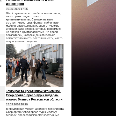
ая
инвесторов
10.05.2026 17:25
Bitcoin давно перестал быть тем активом,
за которым следят только
криптоэнтузиасты. Сегодня на него
смотрят инвесторы, фонды, публичные
майнинговые компании, энергетические
игроки и даже бизнес, который напрямую
не связан с криптовалютами. Но среди
показателей, которые действительно
помогают понимать состояние сети, часто
недооценивают один из
я.
Точки роста креативной экономики:
Сбер провел пресс-тур к лидерам
малого бизнеса Ростовской области
13.03.2026 18:20
В преддверии Международного дня клиента
Сбер организовал пресс-тур к малому
бизнесу, представляющему креативные