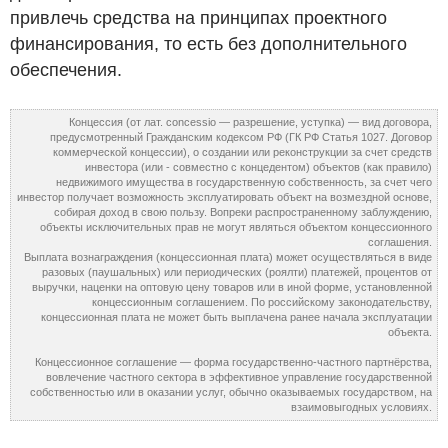
привлечь средства на принципах проектного
финансирования, то есть без дополнительного
обеспечения.
Концессия (от лат. concessio — разрешение, уступка) — вид договора,
предусмотренный Гражданским кодексом РФ (ГК РФ Статья 1027. Договор
коммерческой концессии), о создании или реконструкции за счет средств
инвестора (или - совместно с концедентом) объектов (как правило)
недвижимого имущества в государственную собственность, за счет чего
инвестор получает возможность эксплуатировать объект на возмездной основе,
собирая доход в свою пользу. Вопреки распространенному заблуждению,
объекты исключительных прав не могут являться объектом концессионного
соглашения.
Выплата вознаграждения (концессионная плата) может осуществляться в виде
разовых (паушальных) или периодических (роялти) платежей, процентов от
выручки, наценки на оптовую цену товаров или в иной форме, установленной
концессионным соглашением. По российскому законодательству,
концессионная плата не может быть выплачена ранее начала эксплуатации
объекта.
Концессионное соглашение — форма государственно-частного партнёрства,
вовлечение частного сектора в эффективное управление государственной
собственностью или в оказании услуг, обычно оказываемых государством, на
взаимовыгодных условиях.