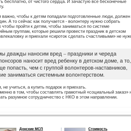
ать бесплатно, от чистого сердца. И зачастую все бесконечные
у.
и важно, чтобы к детям попадали подготовленные люди, должен
дин. А то сейчас как получается - волонтеру нужно собрать
ж чтобы пройти к детям, чтобы заниматься по системе
хийным группам, которые решили провести праздник в детском
азвлекаловку и приехали «сироток сделать счастливыми» не нуж
 мы дважды наносим вред – праздники и череда
онсоров наносит вред ребенку в детском доме, а то,
ще попасть, чем с группой волонтеров-наставников,
ие заниматься системным волонтерством.
 не учиться, а купить подарок и приехать.
менно в том, чтобы составлять грамотный «социальный заказ» 
ать разумное сотрудничество с НКО в этом направлении.
Донские МСП
Стоимость