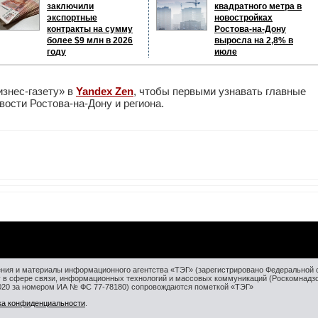
заключили
квадратного метра в
экспортные
новостройках
контракты на сумму
Ростова-на-Дону
более $9 млн в 2026
выросла на 2,8% в
году
июле
изнес-газету» в
Yandex Zen
, чтобы первыми узнавать главные
ости Ростова-на-Дону и региона.
ния и материалы информационного агентства «ТЭГ» (зарегистрировано Федеральной 
у в сфере связи, информационных технологий и массовых коммуникаций (Роскомнадз
2020 за номером ИА № ФС 77-78180) сопровождаются пометкой «ТЭГ»
ка конфиденциальности
.