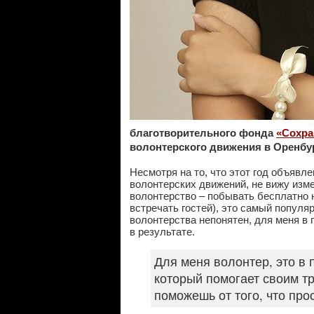
благотворительного фонда
«Сохра
волонтерского движения в Оренбур
Несмотря на то, что этот год объявл
волонтерских движений, не вижу изм
волонтерство – побывать бесплатно 
встречать гостей), это самый популя
волонтерства непонятен, для меня в
в результате.
Для меня волонтер, это в
который помогает своим тр
поможешь от того, что про