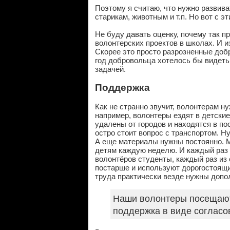
Поэтому я считаю, что нужно развива
старикам, животным и т.п. Но вот с э
Не буду давать оценку, почему так п
волонтерских проектов в школах. И и
Скорее это просто разрозненные добр
год добровольца хотелось бы видеть 
задачей.
Поддержка
Как не странно звучит, волонтерам н
например, волонтеры ездят в детски
удалены от городов и находятся в по
остро стоит вопрос с транспортом. Н
А еще материалы нужны постоянно. 
детям каждую неделю. И каждый раз 
волонтёров студенты, каждый раз из 
постарше и используют дорогостоящи
труда практически везде нужны допол
Наши волонтеры посещают 
поддержка в виде согласо