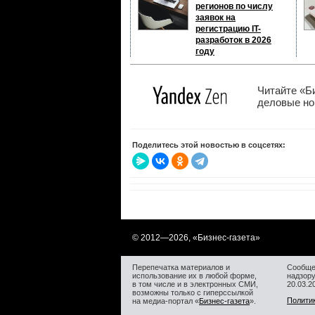
регионов по числу
заявок на
регистрацию IT-
разработок в 2026
году
Читайте «Б
деловые нов
Поделитесь этой новостью в соцсетях:
© 2012—
2026, «Бизнес-газета»
Перепечатка материалов и
Сообще
использование их в любой форме,
надзор
в том числе и в электронных СМИ,
20.03.
возможны только с гиперссылкой
Полити
на медиа-портал «
Бизнес-газета
».