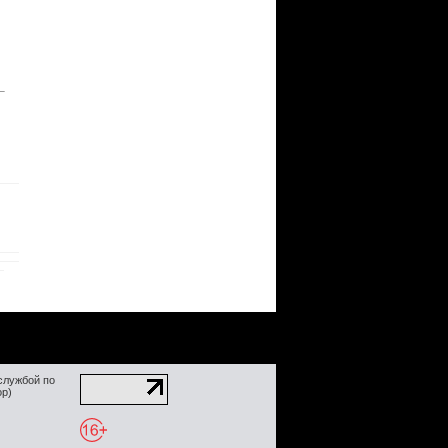
службой по
ор)