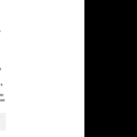
в
в
 к
ми
оме