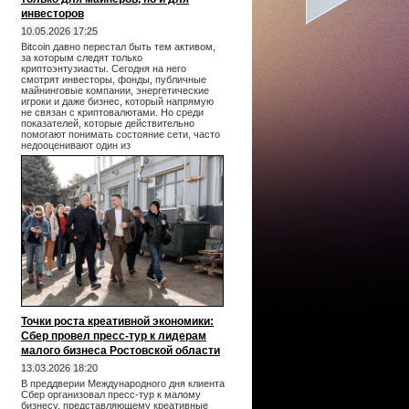
инвесторов
10.05.2026 17:25
Bitcoin давно перестал быть тем активом,
за которым следят только
криптоэнтузиасты. Сегодня на него
смотрят инвесторы, фонды, публичные
майнинговые компании, энергетические
игроки и даже бизнес, который напрямую
не связан с криптовалютами. Но среди
показателей, которые действительно
помогают понимать состояние сети, часто
недооценивают один из
Точки роста креативной экономики:
Сбер провел пресс-тур к лидерам
малого бизнеса Ростовской области
13.03.2026 18:20
В преддверии Международного дня клиента
Сбер организовал пресс-тур к малому
бизнесу, представляющему креативные