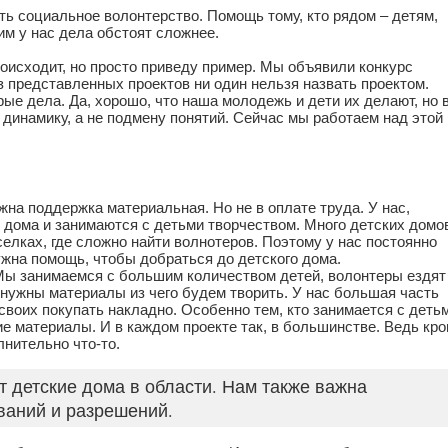
ть социальное волонтерство. Помощь тому, кто рядом – детям,
тим у нас дела обстоят сложнее.
роисходит, но просто приведу пример. Мы объявили конкурс
з представленных проектов ни один нельзя назвать проектом.
ые дела. Да, хорошо, что наша молодежь и дети их делают, но 
динамику, а не подмену понятий. Сейчас мы работаем над этой
ужна поддержка материальная. Но не в оплате труда. У нас,
е дома и занимаются с детьми творчеством. Много детских домо
селках, где сложно найти волнотеров. Поэтому у нас постоянно
ужна помощь, чтобы добраться до детского дома.
Мы занимаемся с большим количеством детей, волонтеры ездят
нужны материалы из чего будем творить. У нас большая часть
своих покупать накладно. Особенно тем, кто занимается с деть
е материалы. И в каждом проекте так, в большинстве. Ведь кр
нительно что-то.
детские дома в области. Нам также важна
ваний и разрешений.