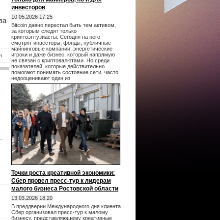
инвесторов
10.05.2026 17:25
ва
Bitcoin давно перестал быть тем активом,
за которым следят только
криптоэнтузиасты. Сегодня на него
смотрят инвесторы, фонды, публичные
майнинговые компании, энергетические
игроки и даже бизнес, который напрямую
т
не связан с криптовалютами. Но среди
показателей, которые действительно
помогают понимать состояние сети, часто
недооценивают один из
Точки роста креативной экономики:
Сбер провел пресс-тур к лидерам
малого бизнеса Ростовской области
13.03.2026 18:20
В преддверии Международного дня клиента
Сбер организовал пресс-тур к малому
бизнесу, представляющему креативные