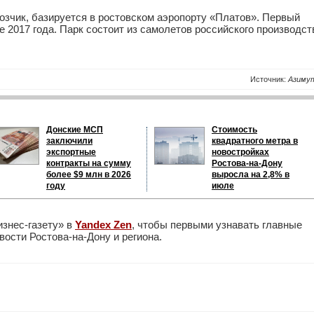
зчик, базируется в ростовском аэропорту «Платов». Первый
 2017 года. Парк состоит из самолетов российского производст
Источник:
Азиму
Донские МСП
Стоимость
заключили
квадратного метра в
экспортные
новостройках
контракты на сумму
Ростова-на-Дону
более $9 млн в 2026
выросла на 2,8% в
году
июле
изнес-газету» в
Yandex Zen
, чтобы первыми узнавать главные
ости Ростова-на-Дону и региона.