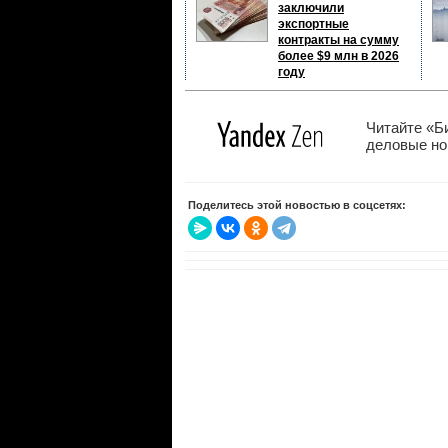
заключили
экспортные
контракты на сумму
более $9 млн в 2026
году
Читайте «Б
деловые нов
Поделитесь этой новостью в соцсетях: