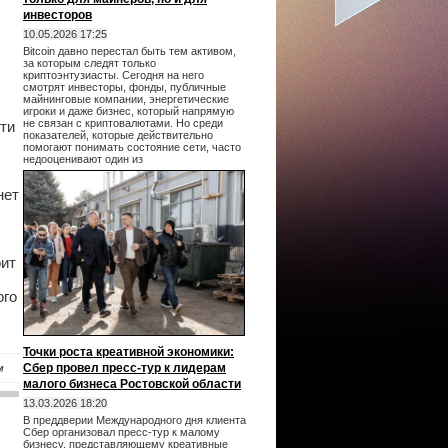
инвесторов
10.05.2026 17:25
Bitcoin давно перестал быть тем активом,
за которым следят только
криптоэнтузиасты. Сегодня на него
смотрят инвесторы, фонды, публичные
майнинговые компании, энергетические
игроки и даже бизнес, который напрямую
не связан с криптовалютами. Но среди
сти
показателей, которые действительно
помогают понимать состояние сети, часто
недооценивают один из
нет
оит
ого
Точки роста креативной экономики:
Сбер провел пресс-тур к лидерам
м
малого бизнеса Ростовской области
13.03.2026 18:20
В преддверии Международного дня клиента
Сбер организовал пресс-тур к малому
бизнесу, представляющему креативные