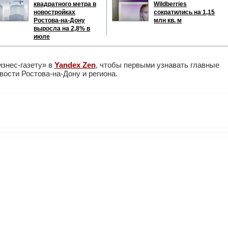
квадратного метра в
Wildberries
новостройках
сократились на 1,15
Ростова-на-Дону
млн кв. м
выросла на 2,8% в
июле
изнес-газету» в
Yandex Zen
, чтобы первыми узнавать главные
ости Ростова-на-Дону и региона.