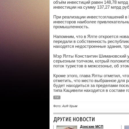
объём инвестиций равен 148,78 млрд 
инвестиции на сумму 137,27 млрд руб
При реализации инвестсоглашений в 
инвесторов наиболее привлекательны
промышленность.
Напомним, что в Ялте откроется нова
передали в собственность республик
находятся недостроенные здания, тр
Мэр Ялты Константин Шимановский ув
серьезным толчком, котрый положите
поток туристов в межсезонье, об эт
Кроме этого, глава Ялты отметил, чт
отметить, что место выбранное для 
будет находиться за пределами посел
типа Кацивели находится в составе г
ТЭГ
Фото:
АиФ Крым
ДРУГИЕ НОВОСТИ
Донские МСП