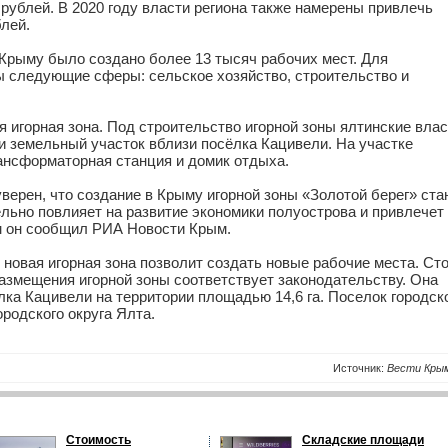
рублей. В 2020 году власти региона также намерены привлечь
лей.
Крыму было создано более 13 тысяч рабочих мест. Для
 следующие сферы: сельское хозяйство, строительство и
я игорная зона. Под строительство игорной зоны ялтинские вла
и земельный участок вблизи посёлка Кацивели. На участке
ансформаторная станция и домик отдыха.
ерен, что создание в Крыму игорной зоны «Золотой берег» ста
льно повлияет на развитие экономики полуострова и привлечет
ом он сообщил РИА Новости Крым.
о новая игорная зона позволит создать новые рабочие места. Ст
размещения игорной зоны соответствует законодательству. Она
ка Кацивели на территории площадью 14,6 га. Поселок городск
ородского округа Ялта.
Источник:
Вести Кры
Стоимость
Складские площади