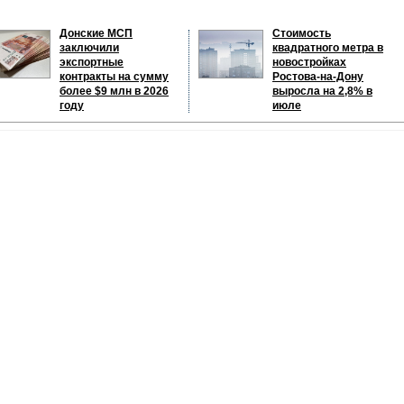
Донские МСП
Стоимость
заключили
квадратного метра в
экспортные
новостройках
контракты на сумму
Ростова-на-Дону
более $9 млн в 2026
выросла на 2,8% в
году
июле