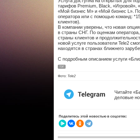
Услуга доступна на открытых для по
тарифов Premium, Black, «Игровой», 
«Мой бизнес M» и «Мой бизнес L». 
оператора или с помощью команд: *15
клиентов).
В компании уверены, что новая опция
в страны СНГ. По оценкам оператора
страны клиентов и продолжительност
новой услуге пользователи Tele2 смо
находятся в странах ближнего зарубе
С подробным описанием услуги «Бли
ТЭГ
Фото:
Tele2
Читайте «Б
деловые но
Поделитесь этой новостью в соцсетях: