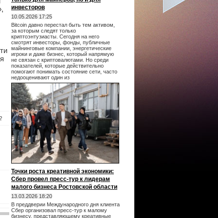
м
инвесторов
,
10.05.2026 17:25
Bitcoin давно перестал быть тем активом,
за которым следят только
криптоэнтузиасты. Сегодня на него
смотрят инвесторы, фонды, публичные
майнинговые компании, энергетические
ти
игроки и даже бизнес, который напрямую
ря
не связан с криптовалютами. Но среди
показателей, которые действительно
помогают понимать состояние сети, часто
недооценивают один из
2
Точки роста креативной экономики:
Сбер провел пресс-тур к лидерам
малого бизнеса Ростовской области
13.03.2026 18:20
В преддверии Международного дня клиента
Сбер организовал пресс-тур к малому
бизнесу, представляющему креативные