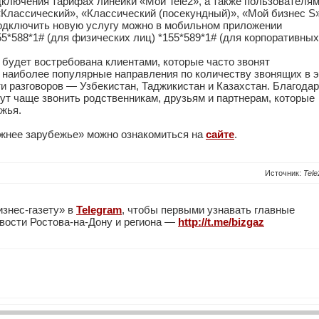
дключения тарифах линейки «Мой Tele2», а также пользователя
«Классический», «Классический (посекундный)», «Мой бизнес S»
Подключить новую услугу можно в мобильном приложении
5*588*1# (для физических лиц) *155*589*1# (для корпоративных
 будет востребована клиентами, которые часто звонят
, наиболее популярные направления по количеству звонящих в э
и разговоров — Узбекистан, Таджикистан и Казахстан. Благода
гут чаще звонить родственникам, друзьям и партнерам, которые
жья.
жнее зарубежье» можно ознакомиться на
сайте
.
Источник:
Tele
изнес-газету» в
Telegram
, чтобы первыми узнавать главные
вости Ростова-на-Дону и региона —
http://t.me/bizgaz