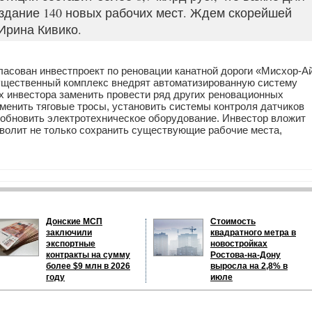
здание 140 новых рабочих мест. Ждем скорейшей
Ирина Кивико.
ласован инвестпроект по реновации канатной дороги «Мисхор-А
щественный комплекс внедрят автоматизированную систему
ах инвестора заменить провести ряд других реновационных
менить тяговые тросы, установить системы контроля датчиков
обновить электротехническое оборудование. Инвестор вложит
зволит не только сохранить существующие рабочие места,
Донские МСП
Стоимость
заключили
квадратного метра в
экспортные
новостройках
контракты на сумму
Ростова-на-Дону
более $9 млн в 2026
выросла на 2,8% в
году
июле