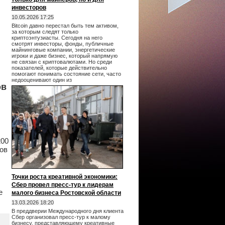
инвесторов
10.05.2026 17:25
Bitcoin давно перестал быть тем активом,
за которым следят только
криптоэнтузиасты. Сегодня на него
смотрят инвесторы, фонды, публичные
майнинговые компании, энергетические
игроки и даже бизнес, который напрямую
не связан с криптовалютами. Но среди
показателей, которые действительно
помогают понимать состояние сети, часто
недооценивают один из
ов
200
ов
Точки роста креативной экономики:
Сбер провел пресс-тур к лидерам
е
малого бизнеса Ростовской области
13.03.2026 18:20
В преддверии Международного дня клиента
Сбер организовал пресс-тур к малому
бизнесу, представляющему креативные