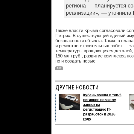
региона — планируется со
реализации», — уточнила 
Также власти Крыма согласовали сог
Петри». В существующий единый иму
безопасности объекта. Также в план
и ремонтно-строительных работ — за
температуры вращающихся деталей, 
150 млн руб., развитие комплекса по
но и создать новые.
ТЭГ
ДРУГИЕ НОВОСТИ
Кубань вошла в топ-5
регионов по числу
заявок на
регистрацию IT-
разработок в 2026
году