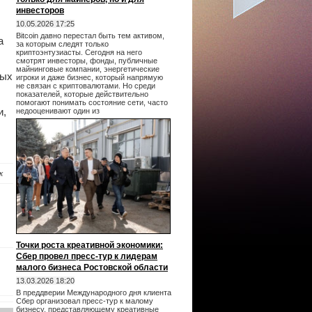
инвесторов
10.05.2026 17:25
Bitcoin давно перестал быть тем активом,
а
за которым следят только
криптоэнтузиасты. Сегодня на него
смотрят инвесторы, фонды, публичные
майнинговые компании, энергетические
ных
игроки и даже бизнес, который напрямую
не связан с криптовалютами. Но среди
показателей, которые действительно
помогают понимать состояние сети, часто
и,
недооценивают один из
к
Точки роста креативной экономики:
Сбер провел пресс-тур к лидерам
малого бизнеса Ростовской области
13.03.2026 18:20
В преддверии Международного дня клиента
Сбер организовал пресс-тур к малому
бизнесу, представляющему креативные