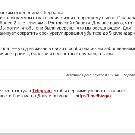
вским отделением Сбербанка:
и к программам страхования жизни по-прежнему высок. С начал
более 2 тыс. семьям в Ростовской области. Для нас важно, что
Мы хотим, чтобы они были уверены, что мы всегда рядом. Для
нирует сократить срок урегулирования убытков до 5 календар
плат — уход из жизни в связи с особо опасными заболеваниям
ичине травмы, болезни и несчастных случаев, а также
Источник:
Пресс-служба ЮЗБ ПАО Сбербан
изнес-газету» в
Telegram
, чтобы первыми узнавать главные
вости Ростова-на-Дону и региона —
http://t.me/bizgaz