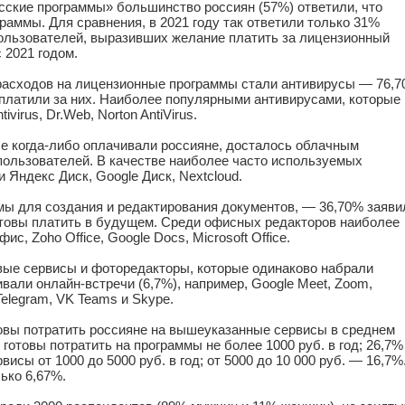
сские программы» большинство россиян (57%) ответили, что
раммы. Для сравнения, в 2021 году так ответили только 31%
ользователей, выразивших желание платить за лицензионный
 2021 годом.
 расходов на лицензионные программы стали антивирусы — 76,
 платили за них. Наиболее популярными антивирусами, которые
virus, Dr.Web, Norton AntiVirus.
ые когда-либо оплачивали россияне, досталось облачным
пользователей. В качестве наиболее часто используемых
Яндекс Диск, Google Диск, Nextcloud.
мы для создания и редактирования документов, — 36,70% заяви
готовы платить в будущем. Среди офисных редакторов наиболее
с, Zoho Office, Google Docs, Microsoft Office.
вые сервисы и фоторедакторы, которые одинаково набрали
ивали онлайн-встречи (6,7%), например, Google Meet, Zoom,
elegram, VK Teams и Skype.
товы потратить россияне на вышеуказанные сервисы в среднем
о готовы потратить на программы не более 1000
руб.
в год; 26,7%
ервисы от 1000 до 5000
руб.
в год; от 5000 до 10 000
руб.
— 16,7%
лько 6,67%.