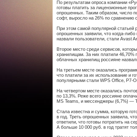
По результатам опроса компании «Ру
готовы платить за лицензионные прог
опрошенных. Таким образом, число п
софт, выросло на 26% по сравнению с
При этом самой популярной статьей
опрошенных заявили, что когда-либо
назвали пользователи, стали Avast Anti
Второе место среди сервисов, котор
хранилищам. За них платили 46,70% 
облачных хранилищ россияне назвали 
На третьем месте оказались програм
что платили за их использование и 
популярными стали WPS Office, Р7-Офи
На четвертом месте оказались почто
по 13,3%. Реже всего россияне оплач
MS Teams, и мессенджеры (6,7%) — T
Стала известна и сумма, которую го
в год. Треть опрошенных заявила, чт
ответили, что готовы потратить на с
А больше 10 000
руб.
в год тратят то