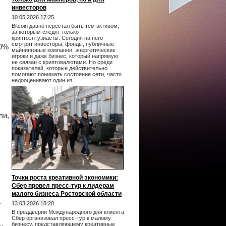
инвесторов
10.05.2026 17:25
Bitcoin давно перестал быть тем активом,
за которым следят только
криптоэнтузиасты. Сегодня на него
смотрят инвесторы, фонды, публичные
70%
майнинговые компании, энергетические
игроки и даже бизнес, который напрямую
не связан с криптовалютами. Но среди
показателей, которые действительно
помогают понимать состояние сети, часто
недооценивают один из
ли,
Точки роста креативной экономики:
Сбер провел пресс-тур к лидерам
малого бизнеса Ростовской области
.
13.03.2026 18:20
В преддверии Международного дня клиента
Сбер организовал пресс-тур к малому
бизнесу, представляющему креативные