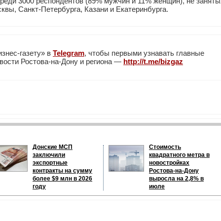
среди 3000 респондентов (89% мужчин и 11% женщин), не заняты
квы, Санкт-Петербурга, Казани и Екатеринбурга.
изнес-газету» в
Telegram
, чтобы первыми узнавать главные
вости Ростова-на-Дону и региона —
http://t.me/bizgaz
Донские МСП
Стоимость
заключили
квадратного метра в
экспортные
новостройках
контракты на сумму
Ростова-на-Дону
более $9 млн в 2026
выросла на 2,8% в
году
июле