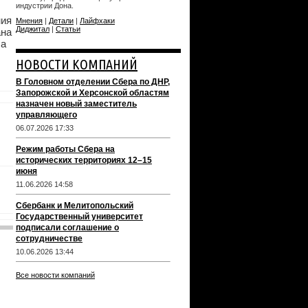
индустрии Дона.
ния
Мнения
|
Детали
|
Лайфхаки
Диджитал
|
Статьи
ана
са
НОВОСТИ КОМПАНИЙ
В Головном отделении Сбера по ДНР,
Запорожской и Херсонской областям
назначен новый заместитель
управляющего
06.07.2026 17:33
Режим работы Сбера на
исторических территориях 12–15
июня
11.06.2026 14:58
Сбербанк и Мелитопольский
Государственный университет
подписали соглашение о
сотрудничестве
10.06.2026 13:44
Все новости компаний