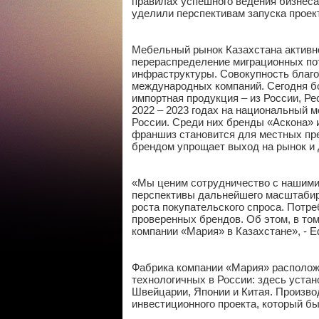
правилах успешного ведения бизнеса
уделили перспективам запуска проек
Мебельный рынок Казахстана активно
перераспределение миграционных пот
инфраструктуры. Совокупность благ
международных компаний. Сегодня б
импортная продукция – из России, Ре
2022 – 2023 годах на национальный 
России. Среди них бренды «Аскона» и
франшиз становится для местных пр
брендом упрощает выход на рынок и
«Мы ценим сотрудничество с нашими
перспективы дальнейшего масштабиро
роста покупательского спроса. Потр
проверенных брендов. Об этом, в то
компании «Мария» в Казахстане», - 
Фабрика компании «Мария» расположе
технологичных в России: здесь устан
Швейцарии, Японии и Китая. Произв
инвестиционного проекта, который бы