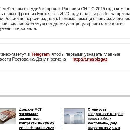
 мебельных студий в городах России и СНГ. С 2015 года компа
быльных франшиз Forbes, а в 2023 году в пятый раз была призн
й России по версии издания. Помимо помощи с запуском бизне
нии всю необходимую поддержку: от регулярного обновления
учения персонала.
изнес-газету» в
Telegram
, чтобы первыми узнавать главные
вости Ростова-на-Дону и региона —
http://t.me/bizgaz
Донские МСП
Стоимость
заключили
квадратного метра в
экспортные
новостройках
контракты на сумму
Ростова-на-Дону
более $9 млн в 2026
выросла на 2,8% в