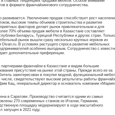
 и главных тенденциях продажи мебели. Особое внимание
тов в формате франчайзингового сотрудничества.
 развивается. Увеличению продаж способствует рост населени
оков, высокие темпы объемов строительства и развития
оприятных факторов делает рынок привлекательным и для
олее 70% объема продаж мебели в Казахстане составляет
спублики Беларусь, Турецкой Республики и других стран. Только
мебельный рынок вышли сразу несколько крупных игроков из
 Divan.ru. В условиях растущего спроса развитие мебельных
едпринимателей особенно выгодным. Сотрудничество с извест
 дает дополнительные преференции.
 партнерами-франчайзи в Казахстане и видим большие
вания присутствия на рынке этой страны. Прежде всего из-за
ебитель заинтересован в покупке модной, функциональной мебе
м числе, свидетельствуют высокие результаты работы франчай
Ефим Кац, генеральный директор и основатель компании «Мария»
на в Саратове. Производство считается одним из самых
овлены 270 современных станков из Италии, Германии,
одственную площадку модернизируют в ходе масштабного
л запущен в 2021 году.