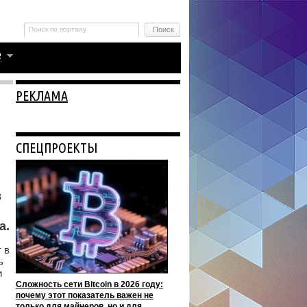
РЕКЛАМА
СПЕЦПРОЕКТЫ
в
а.
 в
ь
и
Сложность сети Bitcoin в 2026 году:
почему этот показатель важен не
только для майнеров, но и для