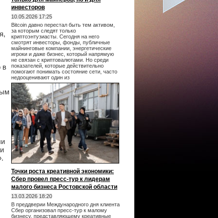
инвесторов
10.05.2026 17:25
Bitcoin давно перестал быть тем активом,
за которым следят только
я,
криптоэнтузиасты. Сегодня на него
смотрят инвесторы, фонды, публичные
майнинговые компании, энергетические
игроки и даже бизнес, который напрямую
не связан с криптовалютами. Но среди
 в
показателей, которые действительно
помогают понимать состояние сети, часто
недооценивают один из
ным
ли
зи
.
Точки роста креативной экономики:
Сбер провел пресс-тур к лидерам
малого бизнеса Ростовской области
13.03.2026 18:20
В преддверии Международного дня клиента
Сбер организовал пресс-тур к малому
бизнесу, представляющему креативные