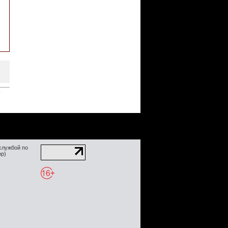
службой по
ор)