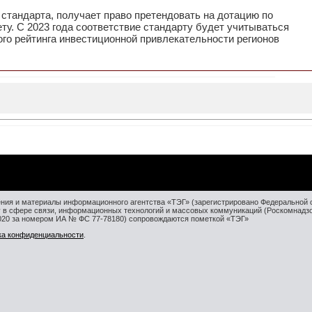
стандарта, получает право претендовать на дотацию по
у. С 2023 года соответствие стандарту будет учитываться
го рейтинга инвестиционной привлекательности регионов
ния и материалы информационного агентства «ТЭГ» (зарегистрировано Федеральной 
у в сфере связи, информационных технологий и массовых коммуникаций (Роскомнадз
2020 за номером ИА № ФС 77-78180) сопровождаются пометкой «ТЭГ»
ка конфиденциальности
.