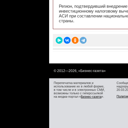
Регион, подтвердивший внедрение 
инвестиционному налоговому вычет
АСИ при составлении национально
страны.
© 2012—
2026, «Бизнес-газета»
Перепечатка материалов и
Сообще
использование их в любой форме,
надзор
в том числе и в электронных СМИ,
20.03.
возможны только с гиперссылкой
Полити
на медиа-портал «
Бизнес-газета
».