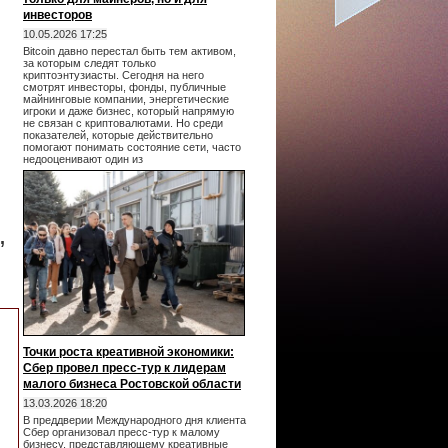
инвесторов
10.05.2026 17:25
Bitcoin давно перестал быть тем активом,
за которым следят только
криптоэнтузиасты. Сегодня на него
смотрят инвесторы, фонды, публичные
майнинговые компании, энергетические
игроки и даже бизнес, который напрямую
не связан с криптовалютами. Но среди
показателей, которые действительно
помогают понимать состояние сети, часто
недооценивают один из
,
Точки роста креативной экономики:
Сбер провел пресс-тур к лидерам
малого бизнеса Ростовской области
13.03.2026 18:20
В преддверии Международного дня клиента
Сбер организовал пресс-тур к малому
бизнесу, представляющему креативные