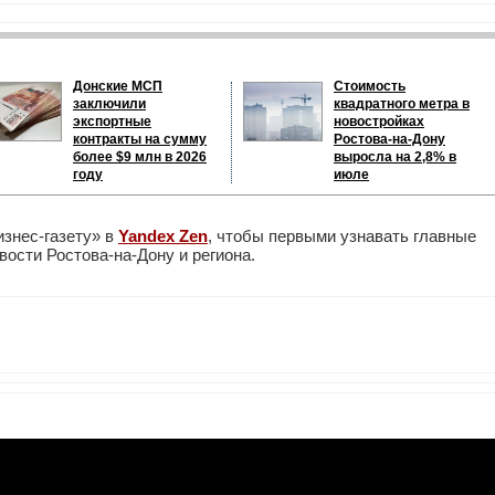
Донские МСП
Стоимость
заключили
квадратного метра в
экспортные
новостройках
контракты на сумму
Ростова-на-Дону
более $9 млн в 2026
выросла на 2,8% в
году
июле
изнес-газету» в
Yandex Zen
, чтобы первыми узнавать главные
ости Ростова-на-Дону и региона.