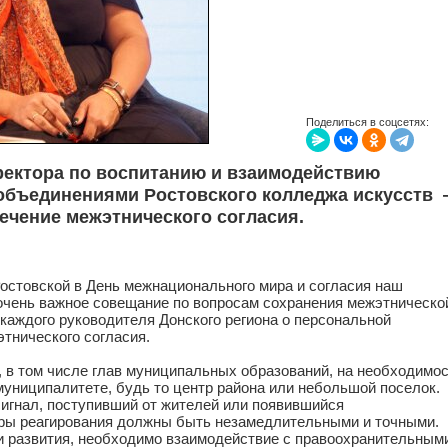
Поделиться в соцсетях:
ректора по воспитанию и взаимодействию
объединениями Ростовского колледжа искусств
печение межэтнического согласия.
Ростовской в День межнационального мира и согласия наш
очень важное совещание по вопросам сохранения межэтническо
 каждого руководителя Донского региона о персональной
тнического согласия.
 в том числе глав муниципальных образований, на необходимо
муниципалитете, будь то центр района или небольшой поселок.
игнал, поступивший от жителей или появившийся
ры реагирования должны быть незамедлительными и точными.
и развития, необходимо взаимодействие с правоохранительным