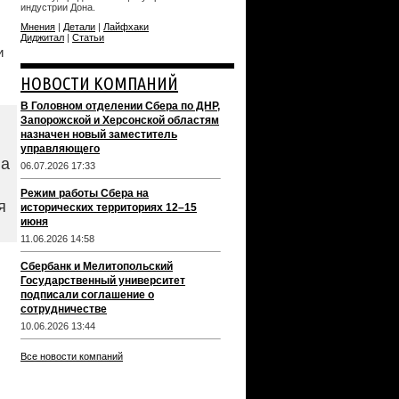
индустрии Дона.
Мнения
|
Детали
|
Лайфхаки
Диджитал
|
Статьи
и
НОВОСТИ КОМПАНИЙ
В Головном отделении Сбера по ДНР,
Запорожской и Херсонской областям
назначен новый заместитель
управляющего
ва
06.07.2026 17:33
Режим работы Сбера на
я
исторических территориях 12–15
июня
11.06.2026 14:58
Сбербанк и Мелитопольский
Государственный университет
подписали соглашение о
сотрудничестве
10.06.2026 13:44
Все новости компаний