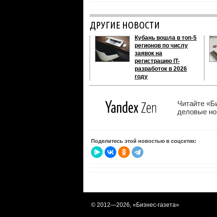
ДРУГИЕ НОВОСТИ
Кубань вошла в топ-5
регионов по числу
заявок на
регистрацию IT-
разработок в 2026
году
Читайте «Б
деловые нов
Поделитесь этой новостью в соцсетях:
© 2012—
2026, «Бизнес-газета»