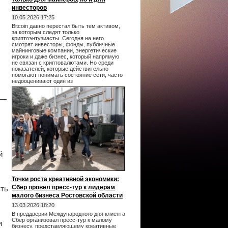
инвесторов
10.05.2026 17:25
Bitcoin давно перестал быть тем активом,
за которым следят только
криптоэнтузиасты. Сегодня на него
смотрят инвесторы, фонды, публичные
майнинговые компании, энергетические
игроки и даже бизнес, который напрямую
не связан с криптовалютами. Но среди
показателей, которые действительно
помогают понимать состояние сети, часто
недооценивают один из
 —
й
Точки роста креативной экономики:
Сбер провел пресс-тур к лидерам
сть
малого бизнеса Ростовской области
13.03.2026 18:20
В преддверии Международного дня клиента
Сбер организовал пресс-тур к малому
и
бизнесу, представляющему креативные