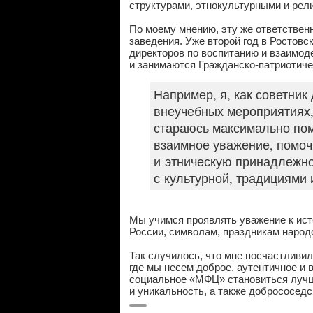
структурами, этнокультурными и рел
По моему мнению, эту же ответствен
заведения. Уже второй год в Ростов
директоров по воспитанию и взаимо
и занимаются Гражданско-патриотиче
Например, я, как советник
внеучебных мероприятиях,
стараюсь максимально пом
взаимное уважение, помоч
и этническую принадлежно
с культурной, традициями 
Мы учимся проявлять уважение к ист
России, символам, праздникам народ
Так случилось, что мне посчастливи
где мы несем доброе, аутентичное и 
социальное «МФЦ» становиться лучш
и уникальность, а также добрососед