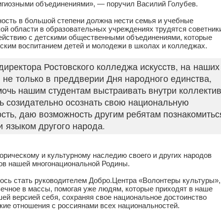
игиозными объединениями», — поручил Василий Голубев.
ность в большой степени должна нести семья и учебные
ской области в образовательных учреждениях трудятся советник
действию с детскими общественными объединениями, которые
ским воспитанием детей и молодежи в школах и колледжах.
 директора Ростовского колледжа искусств, на наших
 не только в преддверии Дня народного единства,
очь нашим студентам выстраивать внутри коллекти
ь созидательно осознать свою национальную
сть, даю возможность другим ребятам познакомитьс
и языком другого народа.
орическому и культурному наследию своего и других народов
ов нашей многонациональной Родины.
лось стать руководителем Добро.Центра «Волонтеры культуры»,
вечное в массы, помогая уже людям, которые приходят в наше
ей версией себя, сохраняя свое национальное достоинство
ские отношения с россиянами всех национальностей.