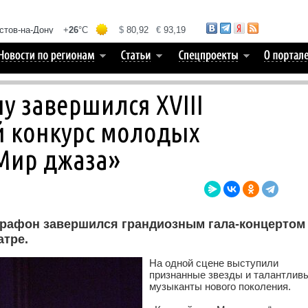
ну завершился ХVIII
 конкурс молодых
Мир джаза»
рафон завершился грандиозным гала-концертом
атре.
На одной сцене выступили
признанные звезды и талантлив
музыканты нового поколения.