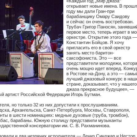
«Каждый год „Мир джаза“
открывает новые имена. В прош
году мы дали Гран-при
барабанщику Омару Саидову
и сейчас он очень востребован.
Трубач Григор Паносян, занявши
первое место, теперь играет в м
оркестре. Открытие этого года —
Константин Бойцов. Я хочу
пригласить его в свой оркестр
занять место баритон-
саксофониста. Это — все
представители молодежи, котор
очень мощно идет вперед. Конку
в Ростове на-Дону, а это — самы
лучший джазовый конкурс в наш
стране, доказывает, что у нашего
джаза прекрасное будущее», —
й артист Российской Федерации Игорь Бутман.
теля, но только 32 из них допустили к прослушиваниям.
ка, Архангельска, Санкт-Петербурга, Москвы, Ставрополя,
анты в шести номинациях: медные духовые (труба, тромбон),
рабас, барабаны. Южную столицу представили музыканты
ударственной консерватории им. С. В. Рахманинова.
вовали и два незрячих исполнителя — Дениз Синджар и Нестор