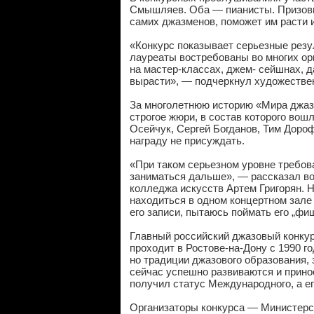
Смышляев. Оба — пианисты. Призовых
самих джазменов, поможет им расти и
«Конкурс показывает серьезные резу
лауреаты востребованы во многих орк
на мастер-классах, джем- сейшнах, 
вырасти», — подчеркнул художестве
За многолетнюю историю «Мира джаза
строгое жюри, в состав которого вош
Осейчук, Сергей Богданов, Тим Доро
награду не присуждать.
«При таком серьезном уровне требов
заниматься дальше», — рассказал во
колледжа искусств Артем Григорян. 
находиться в одном концертном зал
его записи, пытаюсь поймать его „фи
Главный российский джазовый конку
проходит в Ростове-на-Дону с 1990 го
но традиции джазового образования
сейчас успешно развиваются и прино
получил статус Международного, а е
Организаторы конкурса — Министерс