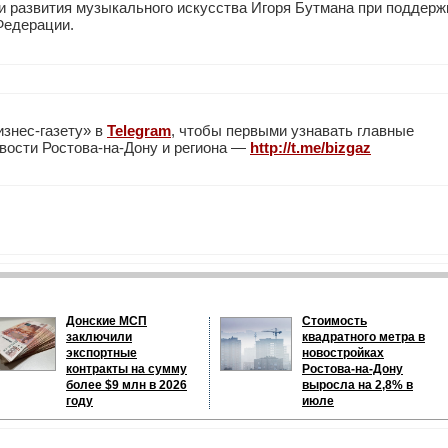
и развития музыкального искусства Игоря Бутмана при поддерж
Федерации.
изнес-газету» в
Telegram
, чтобы первыми узнавать главные
вости Ростова-на-Дону и региона —
http://t.me/bizgaz
Донские МСП
Стоимость
заключили
квадратного метра в
экспортные
новостройках
контракты на сумму
Ростова-на-Дону
более $9 млн в 2026
выросла на 2,8% в
году
июле