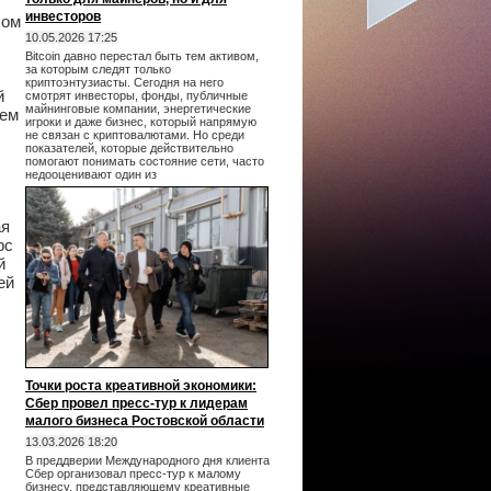
инвесторов
лом
10.05.2026 17:25
Bitcoin давно перестал быть тем активом,
за которым следят только
криптоэнтузиасты. Сегодня на него
й
смотрят инвесторы, фонды, публичные
майнинговые компании, энергетические
оем
игроки и даже бизнес, который напрямую
не связан с криптовалютами. Но среди
показателей, которые действительно
помогают понимать состояние сети, часто
недооценивают один из
ая
рс
й
ей
Точки роста креативной экономики:
Сбер провел пресс-тур к лидерам
малого бизнеса Ростовской области
13.03.2026 18:20
В преддверии Международного дня клиента
Сбер организовал пресс-тур к малому
бизнесу, представляющему креативные