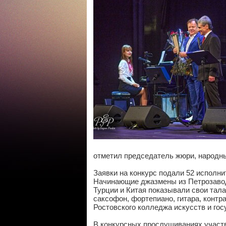
отметил председатель жюри, народны
Заявки на конкурс подали 52 исполни
Начинающие джазмены из Петрозаводс
Турции и Китая показывали свои тал
саксофон, фортепиано, гитара, конт
Ростовского колледжа искусств и гос
В конкурсных прослушиваниях участ