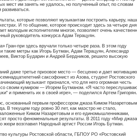
 мест им занять не удалось, но полученный опыт, по словам
 развиваться.
льтаты, которые позволяют музыкантам построить карьеру, наш
естрах. И то общение, которое происходит здесь за четыре дня
дает молодым исполнителям многое, позволяет очень качествен
нный руководитель конкурса Адам Терацуян.
» Гран-при здесь вручали только четыре раза. В этом году
ли такие метры как Игорь Бутман, Адам Терацуян, Александр
феев, Виктор Бударин и Андрей Бердников, решило высокую
аний даже третье призовое место — бесценно и дает мотивацию
семнадцатилетний саксофонист из Азова, студент Ростовского
Начинающий музыкант признался, что для него огромная честь
е со своим кумиром — Игорем Бутманом. «Я часто переслушива
шки“ и применить их в своей игре», — поделился Артем Григорян.
рс, основанный первым профессором джаза Кимом Назаретовым
да. В текущем году ровно 30 лет, как маэстро не стало,
, заложенные Кимом Назаретовым и его единомышленниками,
сят просто феноменальные результаты. В 2011 году «Мир джаз
го жюри возглавил Народный артист России Игорь Бутман.
тво культуры Ростовской области, ГБПОУ РО «Ростовский