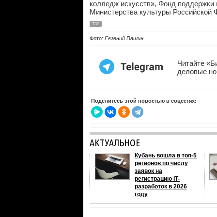
колледж искусств», Фонд поддержки 
Министерства культуры Российской 
ТЭГ
Фото:
Евгений Пашин
Читайте «Б
деловые но
Поделитесь этой новостью в соцсетях:
АКТУАЛЬНОЕ
Кубань вошла в топ-5
регионов по числу
заявок на
регистрацию IT-
разработок в 2026
году