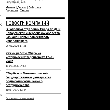
индустрии Дона.
Мнения
|
Детали
|
Лайфхаки
Диджитал
|
Статьи
и
НОВОСТИ КОМПАНИЙ
но
В Головном отделении Сбера по ДНР,
Запорожской и Херсонской областям
назначен новый заместитель
управляющего
06.07.2026 17:33
Режим работы Сбера на
исторических территориях 12–15
июня
11.06.2026 14:58
ю
Сбербанк и Мелитопольский
Государственный университет
подписали соглашение о
,
сотрудничестве
10.06.2026 13:44
а»
Все новости компаний