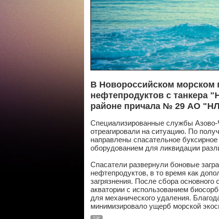
В Новороссийском морском 
нефтепродуктов с танкера "
районе причала № 29 АО "НЛ
Специализированные службы Азово-
отреагировали на ситуацию. По полу
направлены спасательное буксирное
оборудованием для ликвидации разли
Спасатели развернули боновые загр
нефтепродуктов, в то время как доп
загрязнения. После сбора основного
акватории с использованием биосорб
для механического удаления. Благод
минимизировало ущерб морской экоси
ТЭГ