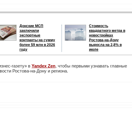
Донские МСП
Стоимость
заключили
квадратного метра в
экспортные
новостройках
контракты на сумму
Ростова-на-Дону
более $9 млн в 2026
выросла на 2,8% в
году
июле
изнес-газету» в
Yandex Zen
, чтобы первыми узнавать главные
ости Ростова-на-Дону и региона.