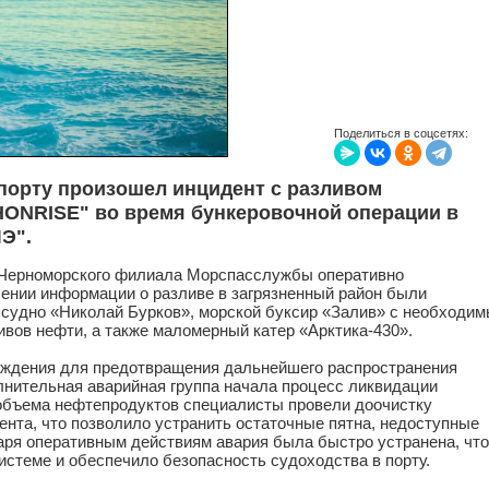
Поделиться в соцсетях:
порту произошел инцидент с разливом
HONRISE" во время бункеровочной операции в
Э".
Черноморского филиала Морспасслужбы оперативно
чении информации о разливе в загрязненный район были
 судно «Николай Бурков», морской буксир «Залив» с необходи
вов нефти, а также маломерный катер «Арктика-430».
аждения для предотвращения дальнейшего распространения
олнительная аварийная группа начала процесс ликвидации
 объема нефтепродуктов специалисты провели доочистку
ента, что позволило устранить остаточные пятна, недоступные
аря оперативным действиям авария была быстро устранена, что
стеме и обеспечило безопасность судоходства в порту.