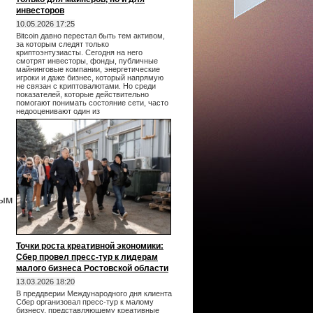
инвесторов
10.05.2026 17:25
Bitcoin давно перестал быть тем активом,
за которым следят только
криптоэнтузиасты. Сегодня на него
смотрят инвесторы, фонды, публичные
майнинговые компании, энергетические
игроки и даже бизнес, который напрямую
не связан с криптовалютами. Но среди
показателей, которые действительно
помогают понимать состояние сети, часто
недооценивают один из
мым
Точки роста креативной экономики:
Сбер провел пресс-тур к лидерам
малого бизнеса Ростовской области
13.03.2026 18:20
В преддверии Международного дня клиента
Сбер организовал пресс-тур к малому
бизнесу, представляющему креативные