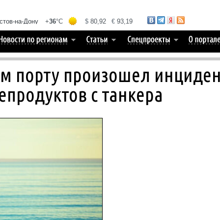
ом порту произошел инциде
епродуктов с танкера