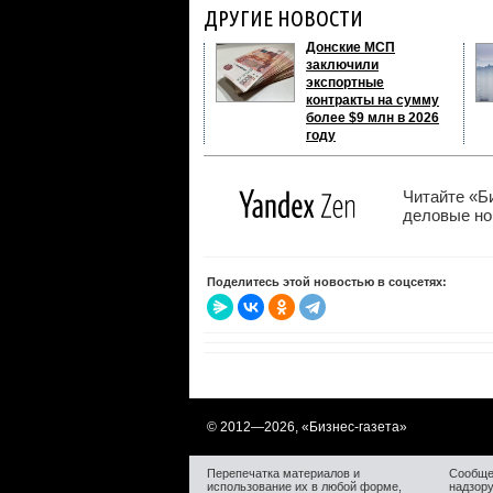
ДРУГИЕ НОВОСТИ
Донские МСП
заключили
экспортные
контракты на сумму
более $9 млн в 2026
году
Читайте «Б
деловые нов
Поделитесь этой новостью в соцсетях:
© 2012—
2026, «Бизнес-газета»
Перепечатка материалов и
Сообще
использование их в любой форме,
надзор