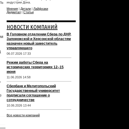
ть
индустрии Дона.
Мнения
|
Детали
|
Лайфхаки
Диджитал
|
Статьи
.
НОВОСТИ КОМПАНИЙ
В Головном отделении Сбера по ДНР,
ом
Запорожской и Херсонской областям
назначен новый заместитель
управляющего
д
06.07.2026 17:33
Режим работы Сбера на
исторических территориях 12–15
июня
11.06.2026 14:58
,
Сбербанк и Мелитопольский
Государственный университет
е
подписали соглашение о
сотрудничестве
10.06.2026 13:44
Все новости компаний