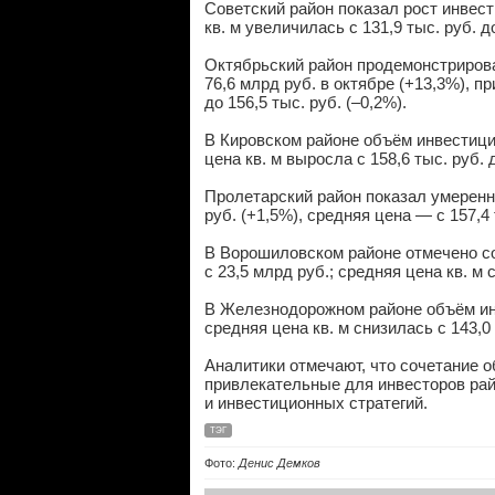
Советский район показал рост инвести
кв. м увеличилась с 131,9 тыс. руб. до
Октябрьский район продемонстрирова
76,6 млрд руб. в октябре (+13,3%), п
до 156,5 тыс. руб. (–0,2%).
В Кировском районе объём инвестиций 
цена кв. м выросла с 158,6 тыс. руб. д
Пролетарский район показал умеренн
руб. (+1,5%), средняя цена — с 157,4 
В Ворошиловском районе отмечено со
с 23,5 млрд руб.; средняя цена кв. м с
В Железнодорожном районе объём инв
средняя цена кв. м снизилась с 143,0 
Аналитики отмечают, что сочетание 
привлекательные для инвесторов рай
и инвестиционных стратегий.
ТЭГ
Фото:
Денис Демков