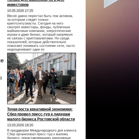
инвесторов
10.05.2026 17:25
Bitcoin давно перестал быть тем активом,
за которым следят только
криптоэнтузиасты. Сегодня на него
смотрят инвесторы, фонды, публичные
майнинговые компании, энергетические
игроки и даже бизнес, который напрямую
не связан с криптовалютами. Но среди
показателей, которые действительно
помогают понимать состояние сети, часто
недооценивают один из
ше
й
Точки роста креативной экономики:
Сбер провел пресс-тур к лидерам
малого бизнеса Ростовской области
13.03.2026 18:20
В преддверии Международного дня клиента
Сбер организовал пресс-тур к малому
бизнесу, представляющему креативные