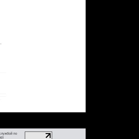
службой по
ор)