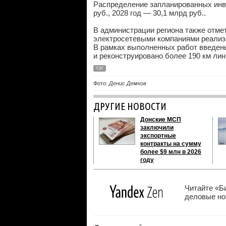
Распределение запланированных инве
руб.
, 2028 год — 30,1 млрд
руб.
.
В администрации региона также отмет
электросетевыми компаниями реализ
В рамках выполненных работ введен
и реконструировано более 190 км ли
ТЭГ
Фото:
Денис Демков
ДРУГИЕ НОВОСТИ
Донские МСП
заключили
экспортные
контракты на сумму
более $9 млн в 2026
году
Читайте «Б
деловые нов