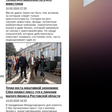
инвесторов
10.05.2026 17:25
Bitcoin давно перестал быть тем активом,
за которым следят только
криптоэнтузиасты. Сегодня на него
смотрят инвесторы, фонды, публичные
майнинговые компании, энергетические
игроки и даже бизнес, который напрямую
не связан с криптовалютами. Но среди
показателей, которые действительно
помогают понимать состояние сети, часто
недооценивают один из
ями
Точки роста креативной экономики:
Сбер провел пресс-тур к лидерам
малого бизнеса Ростовской области
ых
13.03.2026 18:20
В преддверии Международного дня клиента
Сбер организовал пресс-тур к малому
бизнесу, представляющему креативные