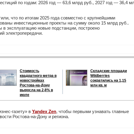
стиций по годам: 2026 год — 63,6 млрд
руб.
, 2027 год — 36,4 м
или, что по итогам 2025 года совместно с крупнейшими
ованы инвестиционные проекты на сумму около 15 млрд
руб.
.
ы в эксплуатацию новые подстанции, построено
ний электропередачи.
Стоимость
Складские площади
квадратного метра в
Wildberries
новостройках
сократились на 1,15
Ростова-на-Дону
млн кв. м
выросла на 2,8% в
июле
изнес-газету» в
Yandex Zen
, чтобы первыми узнавать главные
ости Ростова-на-Дону и региона.