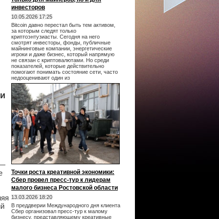
инвесторов
10.05.2026 17:25
Bitcoin давно перестал быть тем активом,
за которым следят только
криптоэнтузиасты. Сегодня на него
смотрят инвесторы, фонды, публичные
майнинговые компании, энергетические
игроки и даже бизнес, который напрямую
не связан с криптовалютами. Но среди
показателей, которые действительно
помогают понимать состояние сети, часто
недооценивают один из
ри
 —
е
Точки роста креативной экономики:
Сбер провел пресс-тур к лидерам
малого бизнеса Ростовской области
няя
13.03.2026 18:20
ий
В преддверии Международного дня клиента
Сбер организовал пресс-тур к малому
бизнесу, представляющему креативные