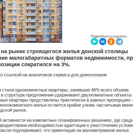
Поделиться в соцсетях:
а на рынке строящегося жилья донской столицы
ие малогабаритных форматов недвижимости, п
озиции сократился на 3%.
о ссылкой на аналитиков сервиса для девелоперов
 стали однокомнатные квартиры, занявшие 46% всего объема
о в структуре предложения удерживают двухкомнатные объекты
атные квартиры представлены практически в равных пропорциях
многокомнатного жилья остается крайне узким, насчитывая мене
одской рынок.
 активности на компактных планировочных решениях, где сред
, продиктована необходимостью адаптации к ужесточению услов
трасли подчеркивают, что ориентация на малометражное жилье