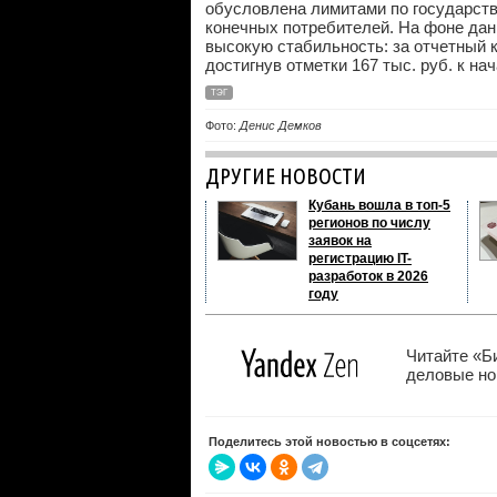
обусловлена лимитами по государст
конечных потребителей. На фоне да
высокую стабильность: за отчетный 
достигнув отметки 167 тыс. руб. к на
ТЭГ
Фото:
Денис Демков
ДРУГИЕ НОВОСТИ
Кубань вошла в топ-5
регионов по числу
заявок на
регистрацию IT-
разработок в 2026
году
Читайте «Б
деловые нов
Поделитесь этой новостью в соцсетях: