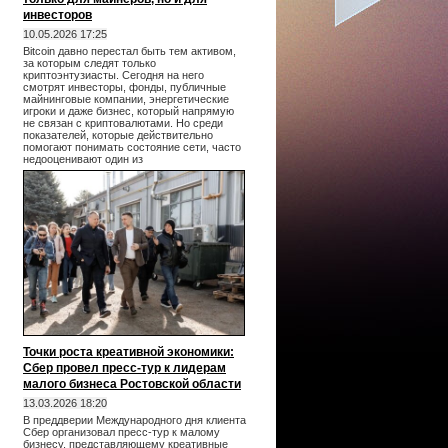
инвесторов
10.05.2026 17:25
Bitcoin давно перестал быть тем активом,
за которым следят только
криптоэнтузиасты. Сегодня на него
смотрят инвесторы, фонды, публичные
майнинговые компании, энергетические
игроки и даже бизнес, который напрямую
не связан с криптовалютами. Но среди
показателей, которые действительно
помогают понимать состояние сети, часто
недооценивают один из
Точки роста креативной экономики:
Сбер провел пресс-тур к лидерам
малого бизнеса Ростовской области
13.03.2026 18:20
В преддверии Международного дня клиента
Сбер организовал пресс-тур к малому
бизнесу, представляющему креативные