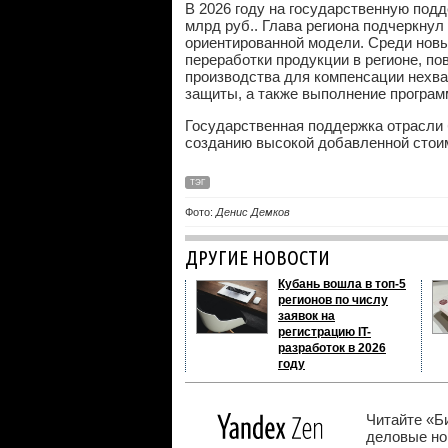
В 2026 году на государственную под
млрд
руб.
. Глава региона подчеркну
ориентированной модели. Среди новы
переработки продукции в регионе, п
производства для компенсации нехва
защиты, а также выполнение програм
Государственная поддержка отрасли 
созданию высокой добавленной стоим
ТЭГ
Фото:
Денис Демков
ДРУГИЕ НОВОСТИ
Кубань вошла в топ-5
регионов по числу
заявок на
регистрацию IT-
разработок в 2026
году
Читайте «Б
деловые нов