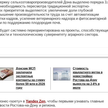
держку сельхозтоваропроизводителей Дона выделено порядка 3,
л необходимость пересмотра традиционной экспортно-
х приоритетов выделяются: увеличение доли глубокой
овышение производительности труда за счет автоматизации
тки кадров, усиление ветеринарного надзора и фитосанитарной
м по поддержанию плодородия почв.
будет системно переориентирована на проекты, способствующ
ости и технологическому суверенитету аграрного сектора.
Донские МСП
Стоимость
заключили
квадратного метра в
экспортные
новостройках
контракты на сумму
Ростова-на-Дону
более $9 млн в 2026
выросла на 2,8% в
году
июле
изнес-газету» в
Yandex Zen
, чтобы первыми узнавать главные
ости Ростова-на-Дону и региона.