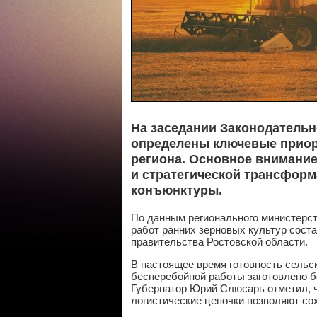
На заседании Законодательн
определены ключевые приор
региона. Основное внимание
и стратегической трансфор
конъюнктуры.
По данным регионального министерст
работ ранних зерновых культур соста
правительства Ростовской области.
В настоящее время готовность сельс
бесперебойной работы заготовлено бо
Губернатор Юрий Слюсарь отметил, ч
логистические цепочки позволяют со