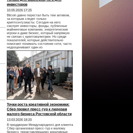
инвесторов
10.05.2026 17:25
Bitcoin давно перестал быть тем активом,
за которым следят только
криптоэнтузиасты. Сегодня на него
смотрят инвесторы, фонды, публичные
майнинговые компании, энергетические
игроки и даже бизнес, который напрямую
не связан с криптовалютами. Но среди
показателей, которые действительно
помогают понимать состояние сети, часто
недооценивают один из
Точки роста креативной экономики:
Сбер провел пресс-тур к лидерам
малого бизнеса Ростовской области
13.03.2026 18:20
В преддверии Международного дня клиента
Сбер организовал пресс-тур к малому
бизнесу, представляющему креативные