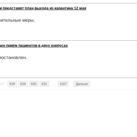
 представят план выхода из карантина 12 мая
чительные меры.
ен приём пациентов в двух корпусах
иостановлен.
627
628
629
630
631
...
1167
Дальше