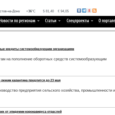
ные кредиты системообразующим организациям
итам на пополнение оборотных средств системообразующим
е режим карантина продлится до 23 мая
оизводство предприятия сельского хозяйства, промышленности 
их от эпидемии коронавируса отраслей