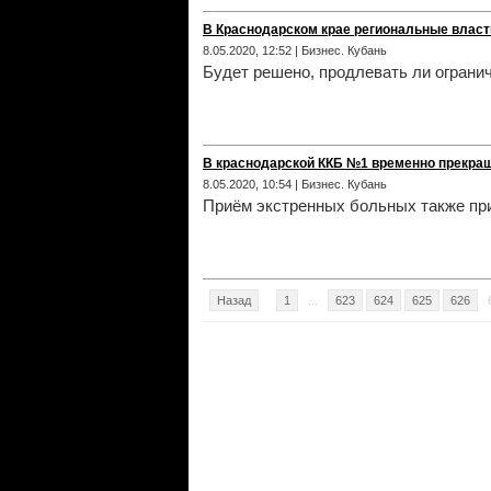
В Краснодарском крае региональные власти
8.05.2020, 12:52 | Бизнес. Кубань
Будет решено, продлевать ли ограни
В краснодарской ККБ №1 временно прекращ
8.05.2020, 10:54 | Бизнес. Кубань
Приём экстренных больных также пр
Назад
1
...
623
624
625
626