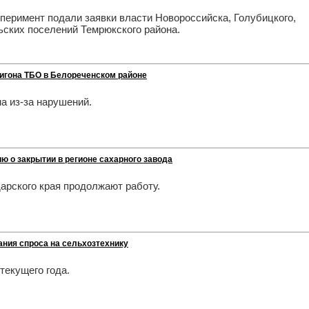
перимент подали заявки власти Новороссийска, Голубицкого,
ьских поселений Темрюкского района.
игона ТБО в Белореченском районе
а из-за нарушений.
ю о закрытии в регионе сахарного завода
арского края продолжают работу.
ания спроса на сельхозтехнику
текущего года.