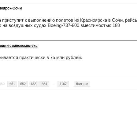
ноярск-Сочи
 приступит к выполнению полетов из Красноярска в Сочи, рейс
ю на воздушных судах Boeing-737-800 вместимостью 189
авили свинокомплекс
ивается практически в 75 млн рублей.
650
651
652
653
654
...
1167
Дальше