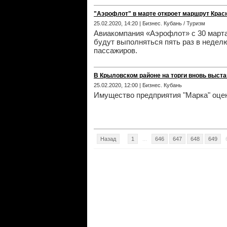
"Аэрофлот" в марте откроет маршрут Крас
25.02.2020, 14:20 | Бизнес. Кубань / Туризм
Авиакомпания «Аэрофлот» с 30 марта
будут выполняться пять раз в недел
пассажиров.
В Крыловском районе на торги вновь выст
25.02.2020, 12:00 | Бизнес. Кубань
Имущество предприятия "Марка" оцен
Назад
1
...
646
647
648
649