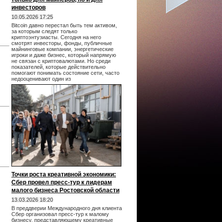
инвесторов
10.05.2026 17:25
Bitcoin давно перестал быть тем активом,
за которым следят только
криптоэнтузиасты. Сегодня на него
смотрят инвесторы, фонды, публичные
майнинговые компании, энергетические
игроки и даже бизнес, который напрямую
не связан с криптовалютами. Но среди
показателей, которые действительно
помогают понимать состояние сети, часто
недооценивают один из
Точки роста креативной экономики:
Сбер провел пресс-тур к лидерам
малого бизнеса Ростовской области
13.03.2026 18:20
В преддверии Международного дня клиента
Сбер организовал пресс-тур к малому
бизнесу, представляющему креативные