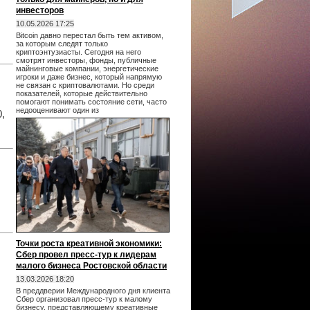
инвесторов
10.05.2026 17:25
Bitcoin давно перестал быть тем активом,
за которым следят только
криптоэнтузиасты. Сегодня на него
смотрят инвесторы, фонды, публичные
майнинговые компании, энергетические
игроки и даже бизнес, который напрямую
не связан с криптовалютами. Но среди
показателей, которые действительно
помогают понимать состояние сети, часто
недооценивают один из
,
Точки роста креативной экономики:
Сбер провел пресс-тур к лидерам
малого бизнеса Ростовской области
13.03.2026 18:20
В преддверии Международного дня клиента
Сбер организовал пресс-тур к малому
бизнесу, представляющему креативные