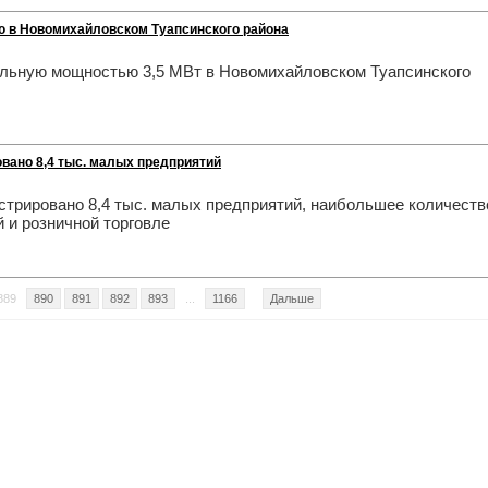
ю в Новомихайловском Туапсинского района
ельную мощностью 3,5 МВт в Новомихайловском Туапсинского
овано 8,4 тыс. малых предприятий
истрировано 8,4 тыс. малых предприятий, наибольшее количеств
 и розничной торговле
889
890
891
892
893
...
1166
Дальше