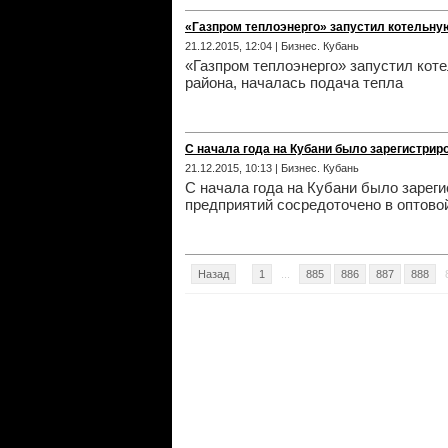
«Газпром теплоэнерго» запустил котельну
21.12.2015, 12:04 | Бизнес. Кубань
«Газпром теплоэнерго» запустил кот
района, началась подача тепла
С начала года на Кубани было зарегистрир
21.12.2015, 10:13 | Бизнес. Кубань
С начала года на Кубани было зарег
предприятий сосредоточено в оптовой
Назад
1
...
885
886
887
888