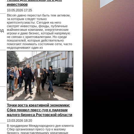
инвесторов
10.05.2026 17:25
Bitcoin давно перестал быть тем активом,
за которым следят только
криптоэнтузиасты. Сегодня на него
смотрят инвесторы, фонды, публичные
рд
майнинговые компании, энергетические
игроки и даже бизнес, который напрямую
не связан с криптовалютами. Но среди
показателей, которые действительно
помогают понимать состояние сети, часто
недооценивают один из
Точки роста креативной экономики:
Сбер провел пресс-тур к лидерам
малого бизнеса Ростовской области
13.03.2026 18:20
В преддверии Международного дня клиента
Сбер организовал пресс-тур к малому
бизнесу, представляющему креативные