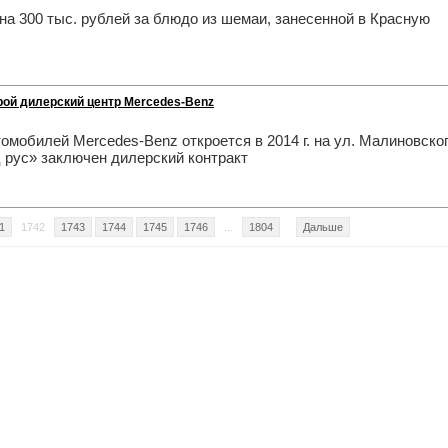
 300 тыс. рублей за блюдо из шемаи, занесенной в Красную
рой дилерский центр Mercedes-Benz
мобилей Mercedes-Benz откроется в 2014 г. на ул. Малиновског
 рус» заключен дилерский контракт
1
1742
1743
1744
1745
1746
...
1804
Дальше