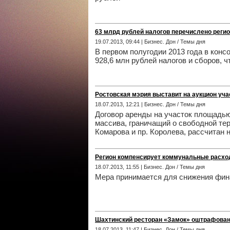
63 млрд рублей налогов перечислено рег
19.07.2013, 09:44 | Бизнес. Дон / Темы дня
В первом полугодии 2013 года в кон
928,6 млн рублей налогов и сборов, 
Ростовская мэрия выставит на аукцион уча
18.07.2013, 12:21 | Бизнес. Дон / Темы дня
Договор аренды на участок площадью
массива, граничащий о свободной тер
Комарова и пр. Королева, рассчитан н
Регион компенсирует коммунальные расх
18.07.2013, 11:55 | Бизнес. Дон / Темы дня
Мера принимается для снижения фина
Шахтинский ресторан «Замок» оштрафован
18.07.2013, 11:47 | Бизнес. Дон / Темы дня