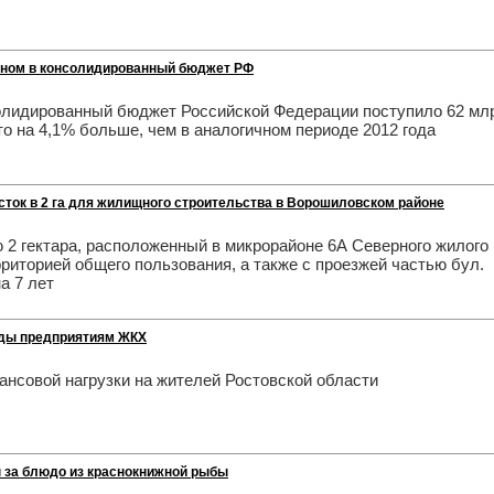
ионом в консолидированный бюджет РФ
солидированный бюджет Российской Федерации поступило 62 мл
что на 4,1% больше, чем в аналогичном периоде 2012 года
сток в 2 га для жилищного строительства в Ворошиловском районе
 2 гектара, расположенный в микрорайоне 6А Северного жилого
риторией общего пользования, а также с проезжей частью бул.
а 7 лет
оды предприятиям ЖКХ
нсовой нагрузки на жителей Ростовской области
 за блюдо из краснокнижной рыбы