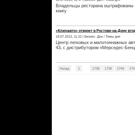
Владельцы ресторана оштрафованы на
книгу
«Ключавто» откроет в Ростове-на-Дону вто
18.07.2013, 11:22 | Бизнес. Дон / Темы дня
Центр легковых и малотоннажных авто
43, с дистрибутором «Мерседес-Бенц
Назад
1
...
1738
1739
1740
174