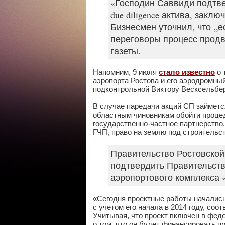
«Господин Саввиди подтве
due diligence актива, зак
Бизнесмен уточнил, что „е
переговоры процесс продв
газеты.
Напомним, 9 июля
стало известно
о 
аэропорта Ростова и его аэродромны
подконтрольной Виктору Весксельбер
В случае паредачи акций СП займет
областным чиновникам обойти процед
государственно-частное партнерство.
ГЧП, право на землю под строительс
Правительство Ростовской 
подтвердить Правительств
аэропортового комплекса
«Сегодня проектные работы начались,
с учетом его начала в 2014 году, со
Учитывая, что проект включен в фед
о том, что он будет финансировать пр