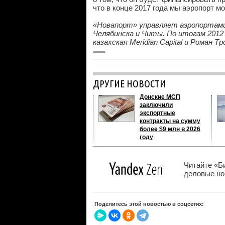
что в конце 2017 года мы аэропорт м
«Новапорт» управляет аэропортами 
Челябинска и Читы. По итогам 2012 
казахская Meridian Capital и Роман Тр
ДРУГИЕ НОВОСТИ
Донские МСП
заключили
экспортные
контракты на сумму
более $9 млн в 2026
году
Читайте «Б
деловые нов
Поделитесь этой новостью в соцсетях: