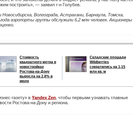
ожем построить», — заявил г-н Голубев.
Новосибирска, Волгограда, Астрахани, Барнаула, Томска,
года аэропорты группы обслужили 6,2 млн человек. Акционер
оценко.
Стоимость
Складские площади
квадратного метра в
Wildberries
новостройках
сократились на 1,15
Ростова-на-Дону
млн кв. м
выросла на 2,8% в
июле
изнес-газету» в
Yandex Zen
, чтобы первыми узнавать главные
ости Ростова-на-Дону и региона.