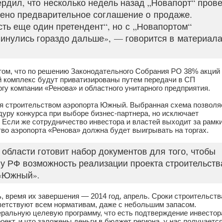
рдил, что несколько недель назад „Новапорт“ пров
лючено предварительное соглашение о продаже.
сть еще один претендент“, но с „Новапортом“
инулись гораздо дальше», — говорится в материал
том, что по решению Законодательного Собрания РО 38% акций
й комплекс будут приватизированы путем передачи в СП
гу компании «Ренова» и областного унитарного предприятия.
ся строительством аэропорта Южный. Выбранная схема позволя
уру конкурса при выборе бизнес-партнера, но исключает
 Если же сотрудничество инвестора и властей выходит за рамк
тво аэропорта «Ренова» должна будет выигрывать на торгах.
области готовит набор документов для того, чтобы
у РФ возможность реализации проекта строительств
 «Южный».
 время их завершения — 2014 год, апрель. Сроки строительств
ответствуют всем нормативам, даже с небольшим запасом.
еральную целевую программу, что есть подтверждение инвестор
оект, и что заложены деньги в бюджет региона, у нас получается