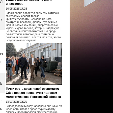
ел
инвесторов
10.05.2026 17:25
Bitcoin давно перестал быть тем активом,
за которым следят только
ах
криптоэнтузиасты. Сегодня на него
смотрят инвесторы, фонды, публичные
майнинговые компании, энергетические
игроки и даже бизнес, который напрямую
не связан с криптовалютами. Но среди
показателей, которые действительно
помогают понимать состояние сети, часто
недооценивают один из
ет
и
а
Точки роста креативной экономики:
Сбер провел пресс-тур к лидерам
малого бизнеса Ростовской области
а,
13.03.2026 18:20
В преддверии Международного дня клиента
а
Сбер организовал пресс-тур к малому
,
бизнесу, представляющему креативные