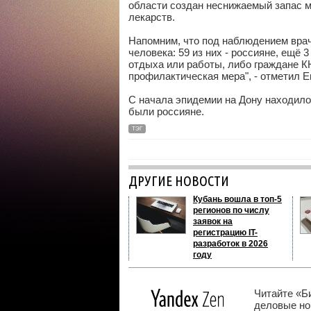
области создан неснижаемый запас м
лекарств.
Напомним, что под наблюдением врач
человека: 59 из них - россияне, ещё 
отдыха или работы, либо граждане К
профилактическая мера", - отметил Е
С начала эпидемии на Дону находило
были россияне.
ТЭГ
ДРУГИЕ НОВОСТИ
Кубань вошла в топ-5
регионов по числу
заявок на
регистрацию IT-
разработок в 2026
году
Читайте «Б
деловые нов