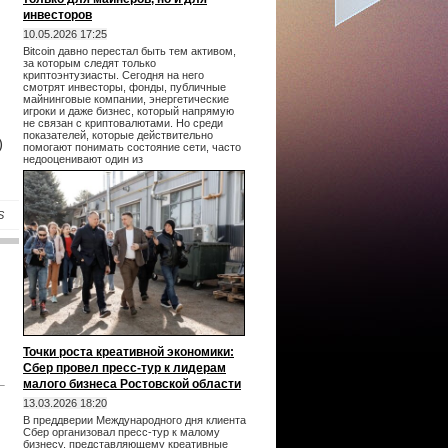
инвесторов
10.05.2026 17:25
Bitcoin давно перестал быть тем активом,
за которым следят только
криптоэнтузиасты. Сегодня на него
смотрят инвесторы, фонды, публичные
майнинговые компании, энергетические
игроки и даже бизнес, который напрямую
не связан с криптовалютами. Но среди
показателей, которые действительно
)
помогают понимать состояние сети, часто
недооценивают один из
S
Точки роста креативной экономики:
Сбер провел пресс-тур к лидерам
малого бизнеса Ростовской области
13.03.2026 18:20
В преддверии Международного дня клиента
Сбер организовал пресс-тур к малому
бизнесу, представляющему креативные