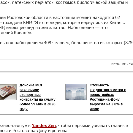
асок, латексных перчаток, костюмов биологической защиты и
ей Ростовской области в настоящий момент находятся 62
3 - граждане КНР. "Это те люди, которые вернулись из Китая с
НР, имеющие вид на жительство. Наблюдение — это
вгений Ковалёв.
сь под наблюдением 408 человек, большинство из которых (379
Источник:
RN
Донские МСП
Стоимость
заключили
квадратного метра в
экспортные
новостройках
контракты на сумму
Ростова-на-Дону
более $9 млн в 2026
выросла на 2,8% в
году
июле
изнес-газету» в
Yandex Zen
, чтобы первыми узнавать главные
ости Ростова-на-Дону и региона.