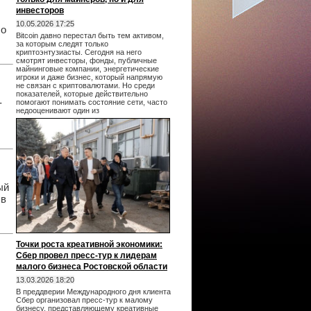
инвесторов
10.05.2026 17:25
ло
Bitcoin давно перестал быть тем активом,
за которым следят только
криптоэнтузиасты. Сегодня на него
смотрят инвесторы, фонды, публичные
майнинговые компании, энергетические
игроки и даже бизнес, который напрямую
не связан с криптовалютами. Но среди
показателей, которые действительно
-
помогают понимать состояние сети, часто
недооценивают один из
ый
 в
Точки роста креативной экономики:
Сбер провел пресс-тур к лидерам
малого бизнеса Ростовской области
13.03.2026 18:20
В преддверии Международного дня клиента
Сбер организовал пресс-тур к малому
бизнесу, представляющему креативные