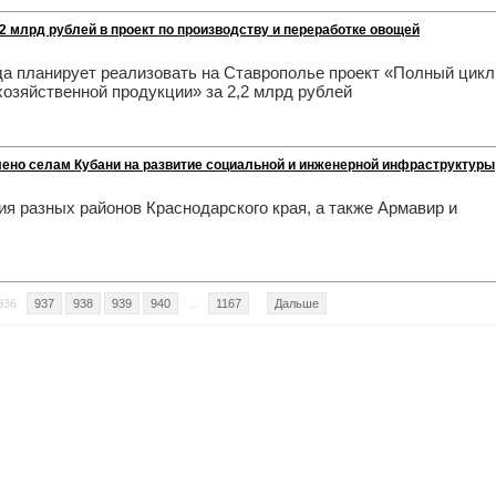
,2 млрд рублей в проект по производству и переработке овощей
а планирует реализовать на Ставрополье проект «Полный цикл
хозяйственной продукции» за 2,2 млрд рублей
ено селам Кубани на развитие социальной и инженерной инфраструктуры
я разных районов Краснодарского края, а также Армавир и
936
937
938
939
940
...
1167
Дальше