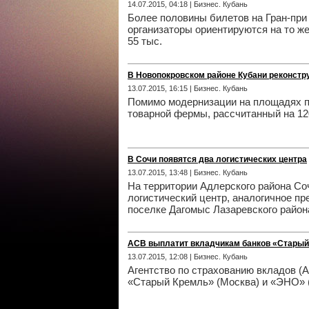
14.07.2015, 04:18 | Бизнес. Кубань
Более половины билетов на Гран-при
организаторы ориентируются на то же
55 тыс.
В Новопокровском районе Кубани реконст
13.07.2015, 16:15 | Бизнес. Кубань
Помимо модернизации на площадях п
товарной фермы, рассчитанный на 12
В Сочи появятся два логистических центра
13.07.2015, 13:48 | Бизнес. Кубань
На территории Адлерского района Со
логистический центр, аналогичное пр
поселке Дагомыс Лазаревского район
АСВ выплатит вкладчикам банков «Старый
13.07.2015, 12:08 | Бизнес. Кубань
Агентство по страхованию вкладов 
«Старый Кремль» (Москва) и «ЭНО» (