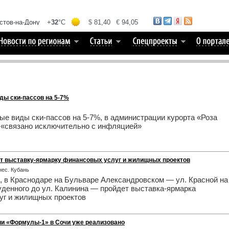
ды ски-пассов на 5-7%
ые виды ски-пассов на 5-7%, в администрации курорта «Роза
 «связано исключительно с инфляцией»
т выставку-ярмарку финансовых услуг и жилищных проектов
знес. Кубань
я, в Краснодаре на Бульваре Александровском — ул. Красной на
Буденного до ул. Калинина — пройдет выставка-ярмарка
уг и жилищных проектов
ии «Формулы-1» в Сочи уже реализовано