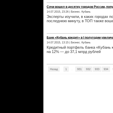
Сочи вошел в десятку городов России, по
14.07.2015, 23:26 | Бизнес. Кубань
Эксперты изучили, в каких городах п
последнюю минуту, в ТОП также вош
Банк «Кубань кредит» в I полугодии увели
14.07.2015, 13:15 | Бизнес. Кубань
Кредитный портфель банка «Кубань кр
на 12% — до 37,1 млрд рублей
Назад
1
...
931
932
933
934