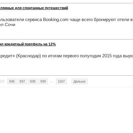
пулярных для спонтанных путешествий
ользователи сервиса Booking.com чаще всего бронируют отели в
ел Сочи
чил кредитный портфель на 12%
едит» (Краснодар) по итогам первого полугодия 2015 года выр
935
936
937
938
939
...
1167
Дальше