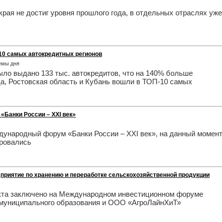
рая не достиг уровня прошлого года, в отдельных отраслях уже
-10 самых автокредитных регионов
Темы дня
ыло выдано 133 тыс. автокредитов, что на 140% больше
да, Ростовская область и Кубань вошли в ТОП-10 самых
«Банки России – XXI век»
ждународный форум «Банки России – XXI век», на данный момен
ировались
дприятие по хранению и переработке сельскохозяйственной продукции
екта заключено на Международном инвестиционном форуме
муниципального образования и ООО «АгроЛайнХиТ»