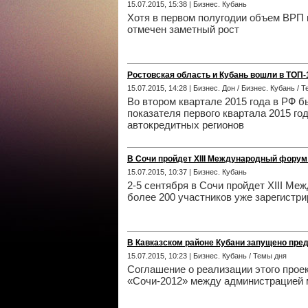
15.07.2015, 15:38 | Бизнес. Кубань
Хотя в первом полугодии объем ВРП к
отмечен заметный рост
Ростовская область и Кубань вошли в ТОП
15.07.2015, 14:28 | Бизнес. Дон / Бизнес. Кубань / 
Во втором квартале 2015 года в РФ б
показателя первого квартала 2015 го
автокредитных регионов
В Сочи пройдет XIII Международный форум 
15.07.2015, 10:37 | Бизнес. Кубань
2-5 сентября в Сочи пройдет XIII Ме
более 200 участников уже зарегистр
В Кавказском районе Кубани запущено пре
15.07.2015, 10:23 | Бизнес. Кубань / Темы дня
Соглашение о реализации этого про
«Сочи-2012» между администрацией 