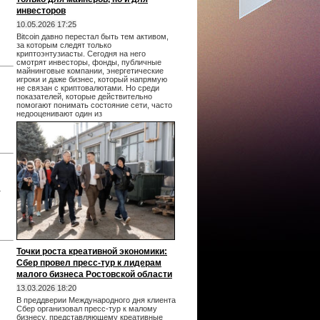
инвесторов
10.05.2026 17:25
Bitcoin давно перестал быть тем активом,
за которым следят только
криптоэнтузиасты. Сегодня на него
смотрят инвесторы, фонды, публичные
майнинговые компании, энергетические
игроки и даже бизнес, который напрямую
не связан с криптовалютами. Но среди
показателей, которые действительно
помогают понимать состояние сети, часто
недооценивают один из
т
Точки роста креативной экономики:
Сбер провел пресс-тур к лидерам
малого бизнеса Ростовской области
13.03.2026 18:20
В преддверии Международного дня клиента
Сбер организовал пресс-тур к малому
бизнесу, представляющему креативные